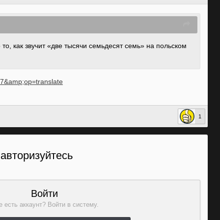
то, как звучит «две тысячи семьдесят семь» на польском
077&amp;op=translate
1
 авторизуйтесь
Войти
 есть аккаунт? Войти в систему.