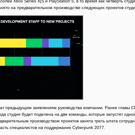
солей Xbox Series X|S и PlayStation 5, в то время как четверть с
анято на предварительном производстве следующих проектов студи
т предыдущим заявлениям руководства компании. Ранее главы CD 
ода студия будет поделена на две команды, которые запустят одно
едварительным производством проектов занята треть штата сотрудн
асть специалистов на поддержание Cyberpunk 2077.