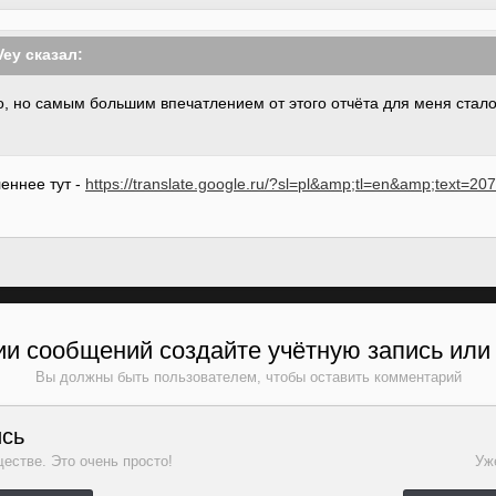
Vey
сказал:
о, но самым большим впечатлением от этого отчёта для меня стало 
еннее тут -
https://translate.google.ru/?sl=pl&amp;tl=en&amp;text=2
и сообщений создайте учётную запись или
Вы должны быть пользователем, чтобы оставить комментарий
ись
естве. Это очень просто!
Уже