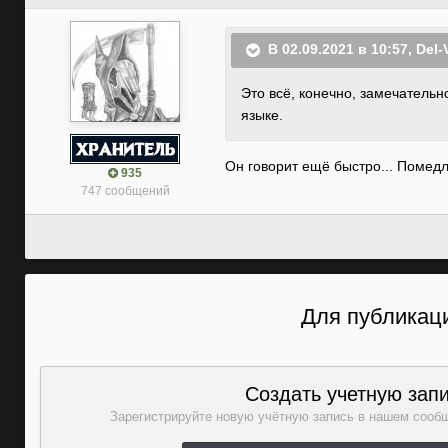
В 02.09.2021 в 10:57,
Del-
Это всё, конечно, замечательн
языке.
Он говорит ещё быстро... Помедл
935
747 сообщений
Для публикаци
Создать учетную зап
Зарегистрируйте новую учётную запись в нашем сообщ