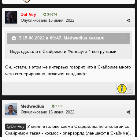
Del-Vey
34 674
Опубликовано
15 июня, 2022
В 15.06.2022 в 09:47,
Medwedius
сказал:
Ведь сделали в Скайриме
и Фоллауте 4 все ручками
Он, кстати, в этом же интервью говорит, что в Скайриме много
чего сгенерировано, включая ландшафт.
1
Medwedius
2 185
Опубликовано
15 июня, 2022
У меня в голове схема Старфилда по аналогии со
@Del-Vey
Скайримом такая - космос - оперворлд (ланшафт в Скайиме),