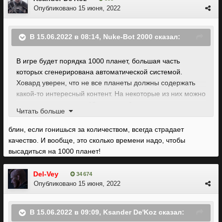
Опубликовано
15 июня, 2022
В 15.06.2022 в 08:14,
Nuke-Bot 2000
сказал:
В игре будет порядка 1000 планет, большая часть
которых сгенерирована автоматической системой.
Ховард уверен, что не все планеты должны содержать
какой-то интересный контент. На некоторые из них можно
высадиться, погулять 10 минут, собрать ресурсы и
Читать больше
улететь дальше — туда, где игроков ждёт квест. По
мнению Тодда, в этом нет ничего страшного, а сама
блин, если гонишься за количеством, всегда страдает
возможность сделать нечто подобное дарит ощущение
качество. И вообще, это сколько времени надо, чтобы
свободы. Он также отмечает, что на пустой планете
высадиться на 1000 планет!
можно построить свою базу и заняться личными делами,
а то и просто полюбоваться закатом;
Del-Vey
34 674
Опубликовано
15 июня, 2022
В 15.06.2022 в 09:09,
Ksander De'Koz
сказал: