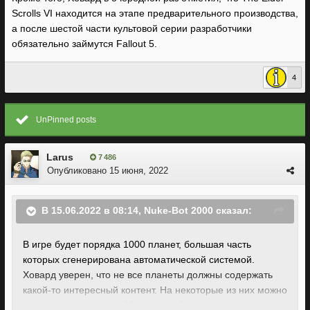
Scrolls VI находится на этапе предварительного производства,
а после шестой части культовой серии разработчики
обязательно займутся Fallout 5.
4
UnPinned posts
Larus
7 486
Опубликовано
15 июня, 2022
В 15.06.2022 в 08:14,
Nuke-Bot 2000
сказал:
В игре будет порядка 1000 планет, большая часть
которых сгенерирована автоматической системой.
Ховард уверен, что не все планеты должны содержать
какой-то интересный контент. На некоторые из них можно
высадиться, погулять 10 минут, собрать ресурсы и