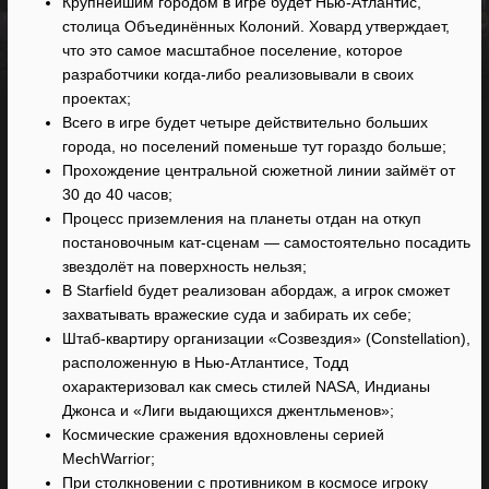
Крупнейшим городом в игре будет Нью-Атлантис,
столица Объединённых Колоний. Ховард утверждает,
что это самое масштабное поселение, которое
разработчики когда-либо реализовывали в своих
проектах;
Всего в игре будет четыре действительно больших
города, но поселений поменьше тут гораздо больше;
Прохождение центральной сюжетной линии займёт от
30 до 40 часов;
Процесс приземления на планеты отдан на откуп
постановочным кат-сценам — самостоятельно посадить
звездолёт на поверхность нельзя;
В Starfield будет реализован абордаж, а игрок сможет
захватывать вражеские суда и забирать их себе;
Штаб-квартиру организации «Созвездия» (Constellation),
расположенную в Нью-Атлантисе, Тодд
охарактеризовал как смесь стилей NASA, Индианы
Джонса и «Лиги выдающихся джентльменов»;
Космические сражения вдохновлены серией
MechWarrior;
При столкновении с противником в космосе игроку