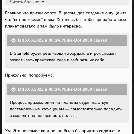
Читать больше
улететь дальше — туда, где игроков ждёт квест.
Главное что признают это. В целом, для создание ощущения
что "вот он космос" норм. Хотелось бы чтобы проработанных
планет хватало и там было интересно.
В 15.06.2022 в 08:14,
Nuke-Bot 2000
сказал:
В Starfield будет реализован абордаж, а игрок сможет
захватывать вражеские суда и забирать их себе;
Прикольно, попробуемс.
В 15.06.2022 в 08:14,
Nuke-Bot 2000
сказал:
Процесс приземления на планеты отдан на откуп
постановочным кат-сценам — самостоятельно посадить
звездолёт на поверхность нельзя;
Хм. Это не самое важное, но было бы приятно садиться и