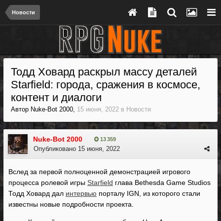
Новости
Тодд Ховард раскрыл массу деталей
Starfield: города, сражения в космосе,
контент и диалоги
Автор
Nuke-Bot 2000
,
15 июня, 2022
в
Новости
Nuke-Bot 2000
13 359
Опубликовано
15 июня, 2022
Вслед за первой полноценной демонстрацией игрового
процесса ролевой игры
Starfield
глава Bethesda Game Studios
Тодд Ховард дал
интервью
порталу IGN, из которого стали
известны новые подробности проекта.