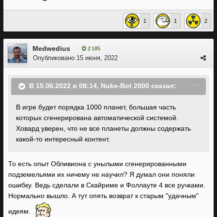
1
1
2
Medwedius
2 185
Опубликовано
15 июня, 2022
В 15.06.2022 в 08:14,
Nuke-Bot 2000
сказал:
В игре будет порядка 1000 планет, большая часть
которых сгенерирована автоматической системой.
Ховард уверен, что не все планеты должны содержать
какой-то интересный контент.
То есть опыт Обливиона с унылыми сгенерированными
подземельями их ничему не научил? Я думал они поняли
ошибку. Ведь сделали в Скайриме и Фоллауте 4 все ручками.
Нормально вышло. А тут опять возврат к старым "удачным"
идеям.