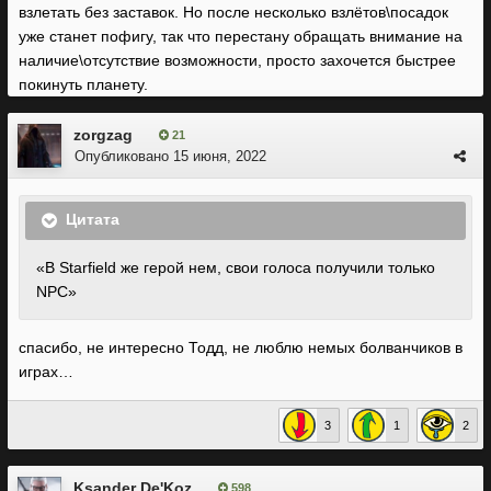
взлетать без заставок. Но после несколько взлётов\посадок
уже станет пофигу, так что перестану обращать внимание на
наличие\отсутствие возможности, просто захочется быстрее
покинуть планету.
zorgzag
21
Опубликовано
15 июня, 2022
Цитата
«В Starfield же герой нем, свои голоса получили только
NPC»
спасибо, не интересно Тодд, не люблю немых болванчиков в
играх…
3
1
2
Ksander De'Koz
598