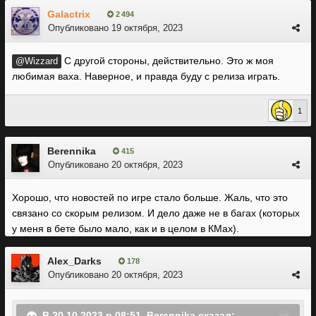
Galactrix
2 494
Опубликовано
19 октября, 2023
С другой стороны, действительно. Это ж моя
@Wizzard
любимая ваха. Наверное, и правда буду с релиза играть.
1
Berennika
415
Опубликовано
20 октября, 2023
Хорошо, что новостей по игре стало больше. Жаль, что это
связано со скорым релизом. И дело даже не в багах (которых
у меня в бете было мало, как и в целом в КМах).
Alex_Darks
178
Опубликовано
20 октября, 2023
В 20.10.2023 в 08:51,
Berennika
сказал: