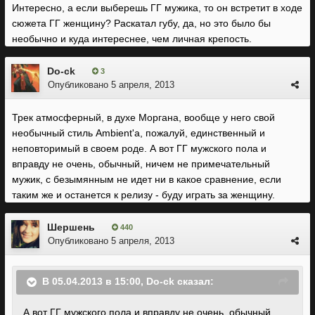
Интересно, а если выберешь ГГ мужика, то он встретит в ходе
сюжета ГГ женщину? Раскатал губу, да, но это было бы
необычно и куда интереснее, чем личная крепость.
Do-ck
3
Опубликовано
5 апреля, 2013
Трек атмосферный, в духе Моргана, вообще у него свой
необычный стиль Ambient'а, пожалуй, единственный и
неповторимый в своем роде. А вот ГГ мужского пола и
вправду не очень, обычный, ничем не примечательный
мужик, с безымянным не идет ни в какое сравнение, если
таким же и останется к релизу - буду играть за женщину.
Шершень
440
Опубликовано
5 апреля, 2013
В 05.04.2013 в 15:00, Do-ck сказал:
А вот ГГ мужского пола и вправду не очень, обычный,