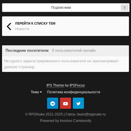
Подписчики
2
ПЕРЕЙТИ К СПИСКУ ТЕМ
Новости
Последние посетители
0 пользователей онлайн
Ни одного зарегистрированного пользователя не просматривает
данную страницу
IPS Theme
by
IPSFocus
Тема
Политика конфиденциальности
© RPGNuke 2011-2025 | Связь: team@rpgnuke.ru
Powered by Invision Community