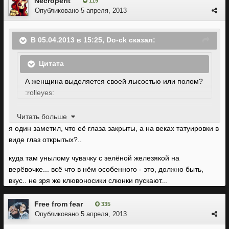
Necroperit
119
Опубликовано
5 апреля, 2013
В 05.04.2013 в 15:25, Do-ck сказал:
Цитата
А женщина выделяется своей лысостью или полом?
:rolleyes:
Cвоим внешним видом, по крайней мере для обычной
Читать больше
представительницы своего пола она несколько необычно
я один заметил, что её глаза закрыты, а на веках татуировки в
выглядит, темные глаза и бледная кожа больше всего
виде глаз открытых?..
бросаются в глаза, да и судя по всему волосы у нее
куда там унылому чувачку с зелёной железякой на
будут, по крайней мере на концепте они имеются.
верёвочке... всё что в нём особенного - это, должно быть,
вкус.. не зря же клювоносики слюнки пускают...
Free from fear
335
Опубликовано
5 апреля, 2013