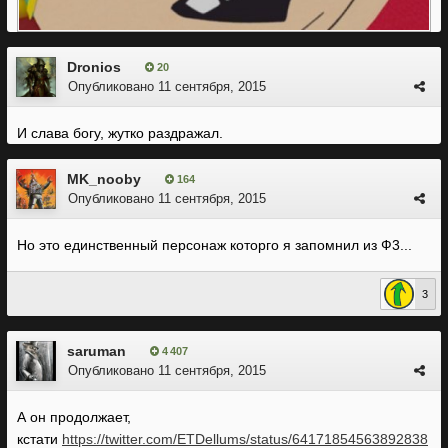
Dronios
20
Опубликовано
11 сентября, 2015
И слава богу, жутко раздражал.
MK_nooby
164
Опубликовано
11 сентября, 2015
Но это единственный персонаж которго я запомнил из Ф3...
3
saruman
4 407
Опубликовано
11 сентября, 2015
А он продолжает,
кстати
https://twitter.com/ETDellums/status/64171854563892838