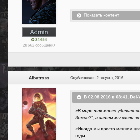
Показать контент
34 654
28 662 сообщения
Albatross
Опубликовано
2 августа, 2016
В 02.08.2016 в 08:41, Del-
«В мире так много удивител
Земле?“, а затем мы взяли эт
«Иногда мы просто меняем цве
годы.