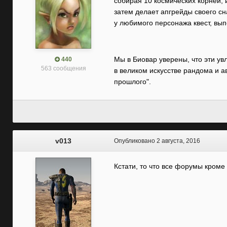
собирая 10 космических корней, 
затем делает апгрейды своего сн
у любимого персонажа квест, вы
Мы в Биовар уверены, что эти ув
440
563 сообщения
в великом искусстве рандома и 
прошлого".
v013
Опубликовано
2 августа, 2016
Кстати, то что все форумы кроме 