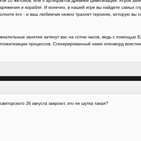
или 20 жетонов, или 5 артефактов древней цивилизации. Игрок за
аряжения и корабля. И конечно, в нашей игре вы найдете самых г
полните его - и ваш любимчик нежно трахнет героиню, которую вы 
лекательные занятия затянут вас на сотни часов, ведь с помощью 
автоматизации процессов. Сгенерированный нами опенворд воистину
свиторского 26 августа закроют, это не шутка такая?