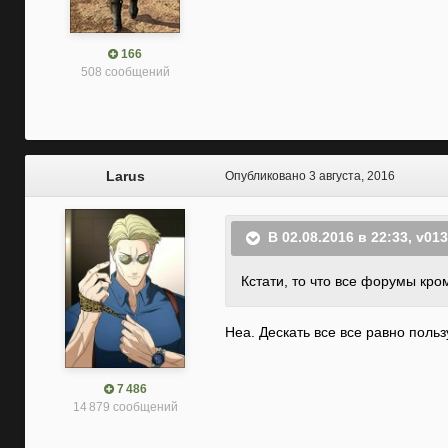
166
508 сообщений
Larus
Опубликовано
3 августа, 2016
В 02.08.2016 в 22:33, v01
Кстати, то что все форумы кром
Неа. Дескать все все равно поль
7 486
14 879 сообщений