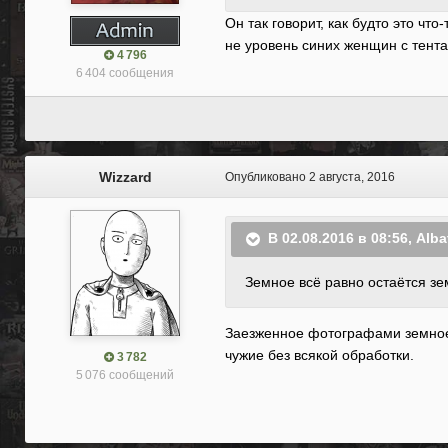
Он так говорит, как будто это чт
не уровень синих женщин с тент
4 796
6 404 сообщения
Wizzard
Опубликовано
2 августа, 2016
В 02.08.2016 в 08:56, Alba
Земное всё равно остаётся зем
Заезженное фотографами земное, 
чужие без всякой обработки.
3 782
5 076 сообщений