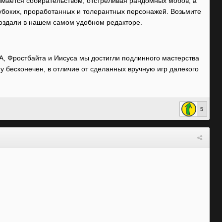
нимается собирательством, отстреливая рандомных мобов, а
лубоких, проработанных и толерантных персонажей. Возьмите
создали в нашем самом удобном редакторе.
ЕА, Фростбайта и Иисуса мы достигли подлинного мастерства
 бесконечен, в отличие от сделанных вручную игр далекого
5