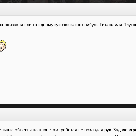
оспроизвели один к одному кусочек какого-нибудь Титана или Плутона
ельные объекты по планетам, работая не покладая рук. Задача иг