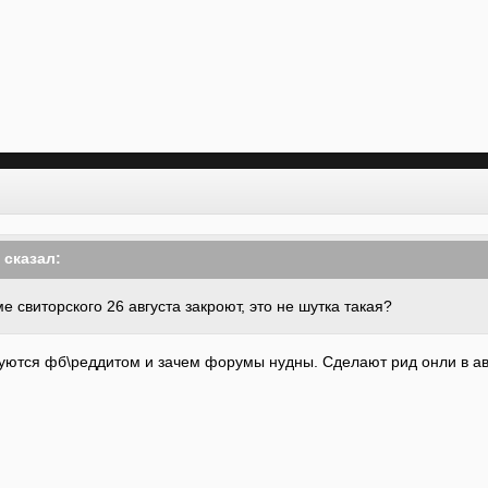
3 сказал:
е свиторского 26 августа закроют, это не шутка такая?
зуются фб\реддитом и зачем форумы нудны. Сделают рид онли в авг