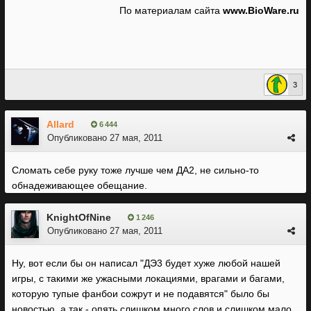
По материалам сайта
www.BioWare.ru
3
Allard
6 444
Опубликовано
27 мая, 2011
Сломать себе руку тоже лучше чем ДА2, не сильно-то
обнадеживающее обещание.
KnightOfNine
1 246
Опубликовано
27 мая, 2011
Ну, вот если бы он написал "ДЭ3 будет хуже любой нашей
игры, с такими же ужасными локациями, врагами и багами,
которую тупые фанбои сожрут и не подавятся" было бы
новостью, а так - опять слишком много слов и слишком мало