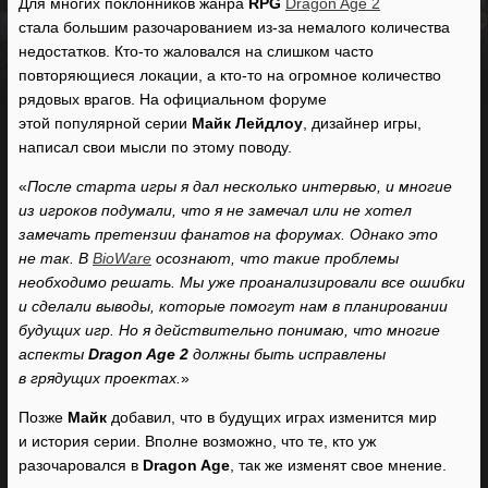
Для многих поклонников жанра
RPG
Dragon Age 2
стала большим разочарованием из-за немалого количества
недостатков. Кто-то жаловался на слишком часто
повторяющиеся локации, а кто-то на огромное количество
рядовых врагов. На официальном форуме
этой популярной серии
Майк Лейдлоу
, дизайнер игры,
написал свои мысли по этому поводу.
«
После старта игры я дал несколько интервью, и многие
из игроков подумали, что я не замечал или не хотел
замечать претензии фанатов на форумах. Однако это
не так. В
BioWare
осознают, что такие проблемы
необходимо решать. Мы уже проанализировали все ошибки
и сделали выводы, которые помогут нам в планировании
будущих игр. Но я действительно понимаю, что многие
аспекты
Dragon Age 2
должны быть исправлены
в грядущих проектах.
»
Позже
Майк
добавил, что в будущих играх изменится мир
и история серии. Вполне возможно, что те, кто уж
разочаровался в
Dragon Age
, так же изменят свое мнение.