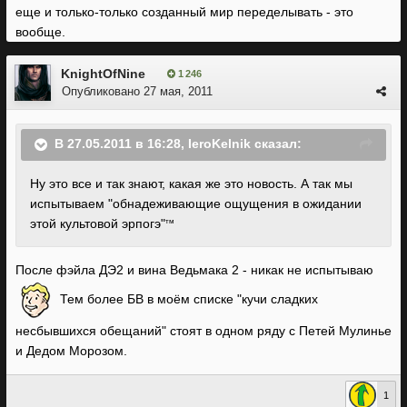
еще и только-только созданный мир переделывать - это
вообще.
KnightOfNine
1 246
Опубликовано
27 мая, 2011
В 27.05.2011 в 16:28, IeroKelnik сказал:
Ну это все и так знают, какая же это новость. А так мы
испытываем "обнадеживающие ощущения в ожидании
этой культовой эрпогэ"
тм
После фэйла ДЭ2 и вина Ведьмака 2 - никак не испытываю
Тем более БВ в моём списке "кучи сладких
несбывшихся обещаний" стоят в одном ряду с Петей Мулинье
и Дедом Морозом.
1