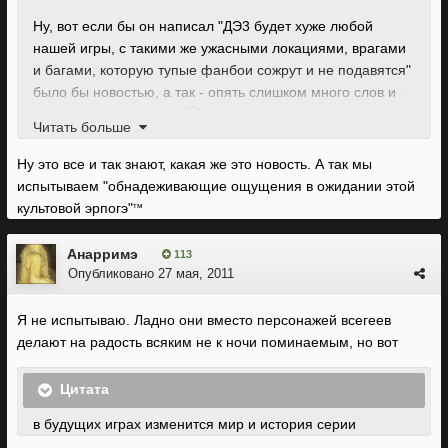
Ну, вот если бы он написал "ДЭ3 будет хуже любой
нашей игры, с такими же ужасными локациями, врагами
и багами, которую тупые фанбои сожрут и не подавятся"
было бы новостью, а так - опять слишком много слов и
слишком мало дела
Читать больше
Ну это все и так знают, какая же это новость. А так мы
И вообще, Лейдлоу этого вашего в попу.
испытываем "обнадеживающие ощущения в ожидании этой
культовой эрпогэ"
тм
Анарримэ
113
Опубликовано
27 мая, 2011
Я не испытываю. Ладно они вместо персонажей всегеев
делают на радость всяким не к ночи поминаемым, но вот
Цитата
в будущих играх изменится мир и история серии