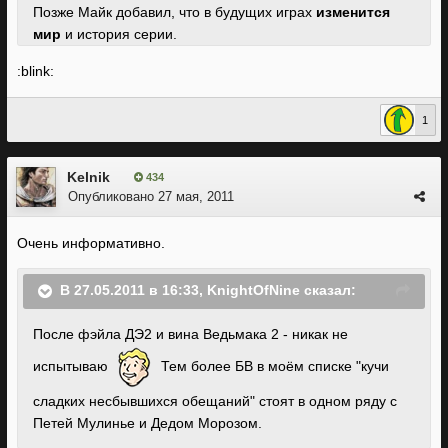
Позже Майк добавил, что в будущих играх
изменится
мир
и история серии.
:blink:
1
Kelnik
434
Опубликовано
27 мая, 2011
Очень информативно.
В 27.05.2011 в 16:33, KnightOfNine сказал:
После фэйла ДЭ2 и вина Ведьмака 2 - никак не
испытываю
Тем более БВ в моём списке "кучи
сладких несбывшихся обещаний" стоят в одном ряду с
Петей Мулинье и Дедом Морозом.