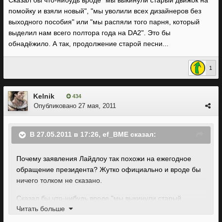
Сказал бы что-нибудь вроде "мы выкинули старый движок на
помойку и взяли новый", "мы уволили всех дизайнеров без
выходного пособия" или "мы распяли того парня, который
выделил нам всего полтора года на DA2". Это бы
обнадёжило. А так, продолжение старой песни...
1
Kelnik
434
Опубликовано
27 мая, 2011
В 27.05.2011 в 17:26, ef_BME сказал:
Почему заявления Лайдлоу так похожи на ежегодное
обращение президента? Жутко официально и вроде бы
ничего толком не сказано.
Сказал бы что-нибудь вроде "мы выкинули старый
Читать больше
движок на помойку и взяли новый", "мы уволили всех
дизайнеров без выходного пособия" или "мы распяли