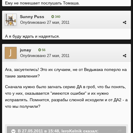
Ему не помешает послушать Томаша.
того парня, который выделил нам всего полтора года на
DA2". Это бы обнадёжило. А так, продолжение старой
Sunny Puss
340
песни...
Опубликовано
27 мая, 2011
А я буду ждать и надеяться.
junay
56
Опубликовано
27 мая, 2011
Ага, засуетились! Это их случаем, не от Ведьмака поперло на
такие заявления?
Сначала нужно было загнать серию ДА в гроб, что бы понять,
что у них, оказывается "имеются ошибки" и их нужно
исправлять. Помнится, разрабы слюной исходили и от ДА2 - а
что мы получили?
В 27.05.2011 в 15:48, IeroKelnik сказал: