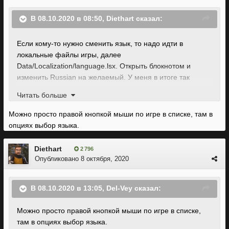
В 08.10.2020 в 08:50,
Diethart
сказал:
Если кому-то нужно сменить язык, то надо идти в
локальные файлы игры, далее
Data/Localization/language.lsx. Открыть блокнотом и
изменить Russian на желаемый. У меня в итоге так
получилось:
Читать больше
<attribute id="Value" value="English" type="20" />
Можно просто правой кнопкой мыши по игре в списке, там в
опциях выбор языка.
Diethart
2 796
Опубликовано
8 октября, 2020
В 08.10.2020 в 13:05,
Del-Vey
сказал:
Можно просто правой кнопкой мыши по игре в списке,
там в опциях выбор языка.