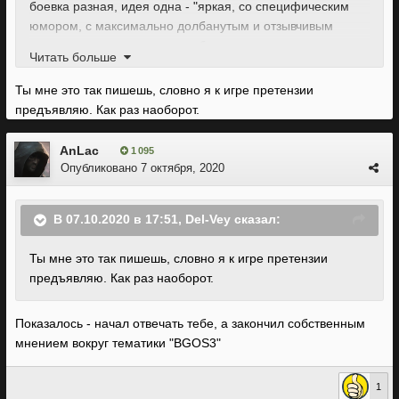
боевка разная, идея одна - "яркая, со специфическим
юмором, с максимально долбанутым и отзывчивым
миром, и с настолько же долбанутыми вариантами
Читать больше
решений квестов" РПГ. Видно что в БГ3, Ларианы из кожи
вон лезли, чтобы не сделать игру, которую они делают 20
Ты мне это так пишешь, словно я к игре претензии
лет - в этом им респект конечно. А насчет
предъявляю. Как раз наоборот.
неудовлетворенности продолжением серии БГ - это к
WOTC, Ларианам они доверили делать
AnLac
1 095
продолжение именно для того чтобы им сделали БГ3 в
Опубликовано
7 октября, 2020
лариановском стиле.
В 07.10.2020 в 17:51,
Del-Vey
сказал:
Ты мне это так пишешь, словно я к игре претензии
предъявляю. Как раз наоборот.
Показалось - начал отвечать тебе, а закончил собственным
мнением вокруг тематики "BGOS3"
1