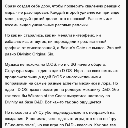
Сразу создал себе дроу, чтобы проверить хвалёную реакцию
мира - не разочарован. Каждый второй удивляется при виде
меня, каждый третий делает это с опаской. Раз семь или
восемь видел уникальные расовые реплики.
Но как ни старались, как ни меняли интерфейс, ни
избавлялись от шуток, ни переходили к реалистичной
графике от стилизованной, а Baldur's Gate не вышло. Это всё
равно Divinity: Original Sin.
Музыка не похожа на D:OS, но и с BG ничего общего.
Структура мира - один в один D:OS. Игра - во всех смыслах
продолжательница идей D:OS с многочисленными
поправками на самые разные аспекты механики и лора. Но
ядро - D:OS, даже несмотря на ролевую механику D&D. Это
как если бы Wizards of the Coast выпустила настолку по
Divinity на базе D&D. Вот как-то так оно ощущается.
Но плохо ли это? Сугубо индивидуально и с поправкой на
ожидания. Я понимал, чего ждать от игры, это явно не "тру-
БГ-во-все-поля", но как игра по D&D - классно. Как она там