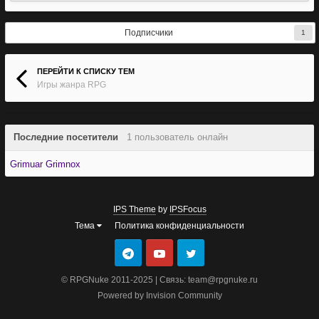
Подписчики
1
ПЕРЕЙТИ К СПИСКУ ТЕМ
Игры жанра RPG
Последние посетители
1 пользователь онлайн
Grimuar Grimnox
IPS Theme
by
IPSFocus
Тема
Политика конфиденциальности
© RPGNuke 2011-2025 | Связь: team@rpgnuke.ru
Powered by Invision Community