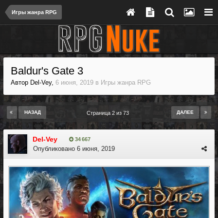
Игры жанра RPG
Baldur's Gate 3
Автор
Del-Vey
,
6 июня, 2019
в
Игры жанра RPG
НАЗАД
ДАЛЕЕ
Страница 2 из 73
Del-Vey
34 667
Опубликовано
6 июня, 2019