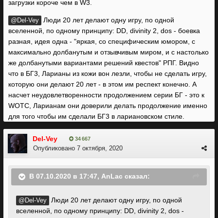
загрузки короче чем в W3.
Люди 20 лет делают одну игру, по одной
@Del-Vey
вселенной, по одному принципу: DD, divinity 2, dos - боевка
разная, идея одна - "яркая, со специфическим юмором, с
максимально долбанутым и отзывчивым миром, и с настолько
же долбанутыми вариантами решений квестов" РПГ. Видно
что в БГ3, Ларианы из кожи вон лезли, чтобы не сделать игру,
которую они делают 20 лет - в этом им респект конечно. А
насчет неудовлетворенности продолжением серии БГ - это к
WOTC, Ларианам они доверили делать продолжение именно
для того чтобы им сделали БГ3 в лариановском стиле.
Del-Vey
34 667
Опубликовано
7 октября, 2020
В 07.10.2020 в 17:47,
AnLac
сказал:
Люди 20 лет делают одну игру, по одной
@Del-Vey
вселенной, по одному принципу: DD, divinity 2, dos -