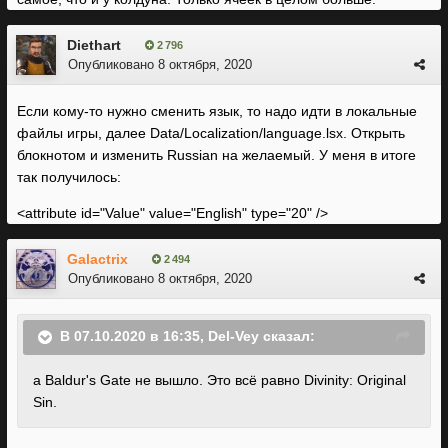
Diethart
2 796
Опубликовано
8 октября, 2020
Если кому-то нужно сменить язык, то надо идти в локальные
файлы игры, далее Data/Localization/language.lsx. Открыть
блокнотом и изменить Russian на желаемый. У меня в итоге
так получилось:
<attribute id="Value" value="English" type="20" />
Galactrix
2 494
Опубликовано
8 октября, 2020
В 07.10.2020 в 16:35,
Del-Vey
сказал:
а Baldur's Gate не вышло. Это всё равно Divinity: Original
Sin.