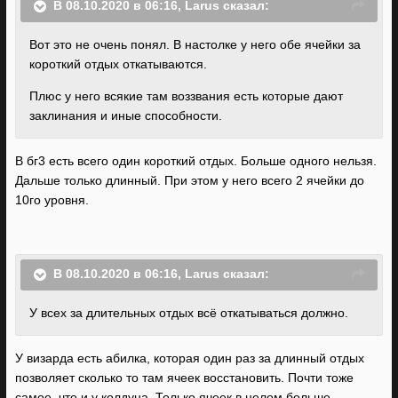
В 08.10.2020 в 06:16,
Larus
сказал:
Вот это не очень понял. В настолке у него обе ячейки за
короткий отдых откатываются.
Плюс у него всякие там воззвания есть которые дают
заклинания и иные способности.
В бг3 есть всего один короткий отдых. Больше одного нельзя.
Дальше только длинный. При этом у него всего 2 ячейки до
10го уровня.
В 08.10.2020 в 06:16,
Larus
сказал:
У всех за длительных отдых всё откатываться должно.
У визарда есть абилка, которая один раз за длинный отдых
позволяет сколько то там ячеек восстановить. Почти тоже
самое, что и у колдуна. Только ячеек в целом больше.