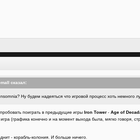
mall
сказал:
Insomnia? Ну будем надеяться что игровой процесс хоть немного л
опробовать поиграть в предыдущие игры
Iron Tower
-
Age of Decad
 игра (графика конечно и на момент выхода была, мягко говоря, ст
однит - корабль-колония. И больше ничего.