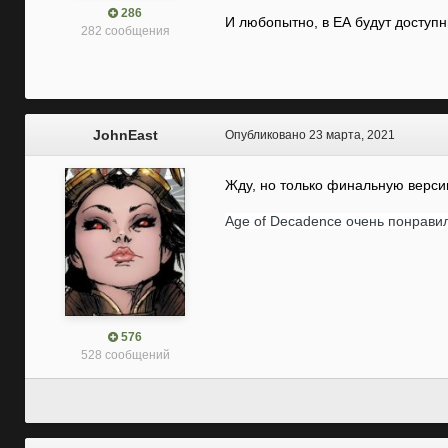
286
И любопытно, в ЕА будут доступн
282 сообщения
JohnEast
Опубликовано
23 марта, 2021
Жду, но только финальную верс
Age of Decadence очень понравил
576
528 сообщений