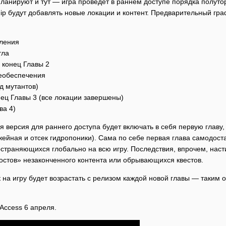
ланируют и тут — игра проведёт в раннем доступе порядка полутор
hip будут добавлять новые локации и контент. Предварительный г
вления
тла
 конец Главы 2
еобеспечения
д мутантов)
нец Главы 3 (все локации завершены)
ва 4)
я версия для раннего доступа будет включать в себя первую главу
ужейная и отсек гидропоники). Сама по себе первая глава самодо
страняющихся глобально на всю игру. Последствия, впрочем, настиг
хвостов» незаконченного контента или обрывающихся квестов.
 на игру будет возрастать с релизом каждой новой главы — таким о
 Access 6 апреля.