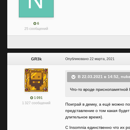
6
25 сообщений
GR3k
Опубликовано
22 марта, 2021
В 22.03.2021 в 14:52,
nuke
Что-то вроде приснопамятной 
1 091
1 327 сообщений
Поиграй в демку, а ещё можно п
представление о том какая будет
длительное время).
С
Insomnia единственно что их р