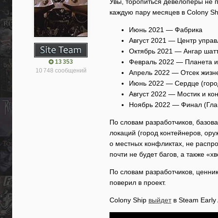
Увы, торопиться девелоперы не п
каждую пару месяцев в Colony S
Июнь 2021 — Фабрика
Август 2021 — Центр упра
Октябрь 2021 — Ангар шат
Февраль 2022 — Планета и
13 353
10 748 сообщений
Апрель 2022 — Отсек жизн
Июнь 2022 — Сердце (горо
Август 2022 — Мостик и ко
Ноябрь 2022 — Финал (Гла
По словам разработчиков, базова
локаций (город контейнеров, ор
о местных конфликтах, не распро
почти не будет багов, а также «
По словам разработчиков, ценник
поверил в проект.
Colony Ship
выйдет
в Steam Early