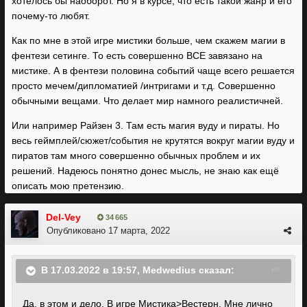
хотелось бы наоборот. Но я в курсе, что есть такой жанр и его
почему-то любят.
Как по мне в этой игре мистики больше, чем скажем магии в
фентези сетинге. То есть совершенно ВСЕ завязано на
мистике. А в фентези половина событий чаще всего решается
просто мечем/дипломатией /интригами и т.д. Совершенно
обычными вещами. Что делает мир намного реалистичней.
Или например Райзен 3. Там есть магия вуду и пираты. Но
весь геймплей/сюжет/события не крутятся вокруг магии вуду и
пиратов там много совершенно обычных проблем и их
решений. Надеюсь понятно донес мысль, не знаю как ещё
описать мою претензию.
Del-Vey
34 665
Опубликовано
17 марта, 2022
В 17.03.2022 в 19:57,
Medwedius
сказал:
Да, в этом и дело. В игре Мистика>Вестерн. Мне лично