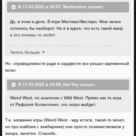
В 17.03.2022 в 19:57,
Medwedius
сказал:
Да, в этом и дело. В игре Мистика>Вестерн. Мне лично
хотелось бы наоборот. Но я в курсе, что есть такой жанр
и его почему-то любят.
Как по мне в этой игре мистики больше, чем скажем
Читать больше
магии в фентези сетинге. То есть совершенно ВСЕ
завязано на мистике. А в фентези половина событий
Но справедливости ради в хардвесте все решал заряженный
чаще всего решается просто мечем/дипломатией /
кольт.
интригами и т.д. Совершенно обычными вещами. Что
делает мир намного реалистичней.
В 17.03.2022 в 19:56,
Del-Vey
сказал:
Или например Райзен 3. Там есть магия вуду и пираты.
Но весь геймплей/сюжет/события не крутятся вокруг
Weird West, по аналогии с Wild West. Прямо как та игра
магии вуду и пиратов там много совершенно обычных
от Рафаэля Колантонио, что скоро выйдет.
проблем и их решений. Надеюсь понятно донес мысль,
не знаю как ещё описать мою претензию.
Т.е. название игры (Weird West - жду кстати, такой-то seven,
но про ковбоев с зомбарями) они просто позаимствовали у
жанра, занятно. Спасибо.