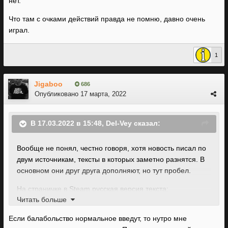
нет.
Что там с очками действий правда не помню, давно очень
играл.
1
Jigaboo
686
Опубликовано
17 марта, 2022
В 17.03.2022 в 15:48,
Del-Vey
сказал:
Вообще не понял, честно говоря, хотя новость писал по
двум источникам, тексты в которых заметно разнятся. В
основном они друг друга дополняют, но тут пробел.
На страничке в Steam русская версия текста:
Читать больше
А вот пресс-релиз, который нам на почту упал:
Если балабольство нормальное введут, то нутро мне
В английской версии того же пункта вообще нет ничего