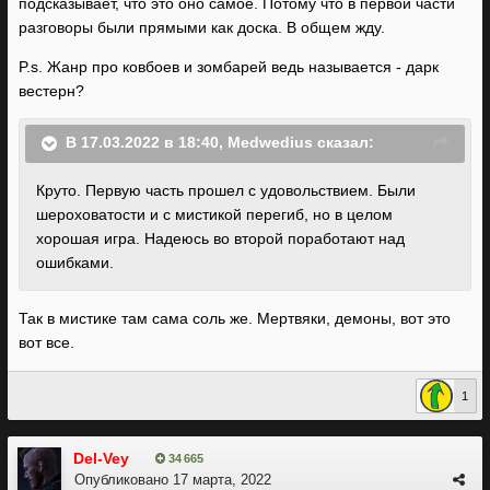
подсказывает, что это оно самое. Потому что в первой части
про репутацию.
разговоры были прямыми как доска. В общем жду.
P.s. Жанр про ковбоев и зомбарей ведь называется - дарк
вестерн?
В 17.03.2022 в 18:40,
Medwedius
сказал:
Круто. Первую часть прошел с удовольствием. Были
шероховатости и с мистикой перегиб, но в целом
хорошая игра. Надеюсь во второй поработают над
ошибками.
Так в мистике там сама соль же. Мертвяки, демоны, вот это
вот все.
1
Del-Vey
34 665
Опубликовано
17 марта, 2022