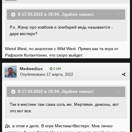
В 17.03.2022 в 19:34,
Jigaboo
сказал:
P.s. Жанр про ковбоев и зомбарей ведь называется -
дарк вестерн?
Weird West, по аналогии с Wild West. Прямо как та игра от
Рафаэля Колантонио, что скоро выйдет.
Medwedius
2 184
Опубликовано
17 марта, 2022
В 17.03.2022 в 19:34,
Jigaboo
сказал:
Так
в мистике там сама соль же. Мертвяки, демоны, вот
это вот все.
Да, в этом и дело. В игре Мистика>Вестерн. Мне лично