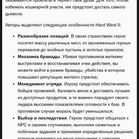
оказываются прокляты и теряют свои души. Для того, чтобы
избежать кошмарной участи, им предстоит достать самого
дьявола.
Авторы выделяют следующие особенности Hard West II:
Разнообразие локаций
. В своих странствиях герои
посетят массу различных мест, от заснеженных горных
перевалов до знойных пустынь и золотых приисков;
Механика бравады
. Убивая противников меткими
выстрелами и восстанавливая очки действия, вы
можете войти в режим бравады, убийства в котором
повышают репутацию меткого стрелка;
Менеджмент отряда
. Игроку предстоит обеспечивать
бойцов провизией, баловать виски и доставать лучшие
из доступных продуктов, а те взамен порадуют своего
лидера высокими показателями готовности к бою. В
противном случае мораль будет уменьшаться;
Выбор и последствия
. Герою предстоит общаться с
NPC и своими спутниками, выполняя сюжетные и
побочные задания и принимая определённые решения,
которые повлияют на ваши отношения с членами