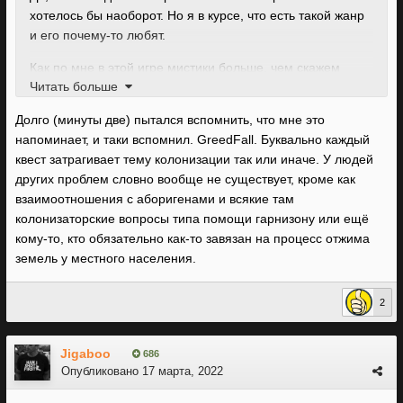
хотелось бы наоборот. Но я в курсе, что есть такой жанр
и его почему-то любят.
Как по мне в этой игре мистики больше, чем скажем
Читать больше
магии в фентези сетинге. То есть совершенно ВСЕ
завязано на мистике. А в фентези половина событий
Долго (минуты две) пытался вспомнить, что мне это
чаще всего решается просто мечем/дипломатией /
напоминает, и таки вспомнил. GreedFall. Буквально каждый
интригами и т.д. Совершенно обычными вещами. Что
квест затрагивает тему колонизации так или иначе. У людей
делает мир намного реалистичней.
других проблем словно вообще не существует, кроме как
взаимоотношения с аборигенами и всякие там
Или например Райзен 3. Там есть магия вуду и пираты.
колонизаторские вопросы типа помощи гарнизону или ещё
Но весь геймплей/сюжет/события не крутятся вокруг
кому-то, кто обязательно как-то завязан на процесс отжима
магии вуду и пиратов там много совершенно обычных
земель у местного населения.
проблем и их решений. Надеюсь понятно донес мысль,
не знаю как ещё описать мою претензию.
2
Jigaboo
686
Опубликовано
17 марта, 2022