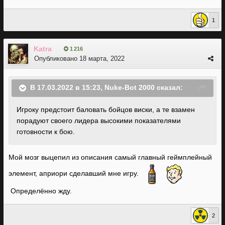
1
Katra
1 216
Опубликовано
18 марта, 2022
В 17.03.2022 в 15:23,
Nuke-Bot 2000
сказал:
Игроку предстоит баловать бойцов виски, а те взамен
порадуют своего лидера высокими показателями
готовности к бою.
Мой мозг выцепил из описания самый главный геймплейный
элемент, априори сделавший мне игру.
Определённо жду.
2