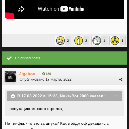
2
2
1
1
UnPinned posts
Jigaboo
686
Опубликовано
17 марта, 2022
В 17.03.2022 в 15:23,
Nuke-Bot 2000
сказал:
репутацию
меткого стрелка;
Нет инфы, что это за штука? Как в эйдж оф декаданс с