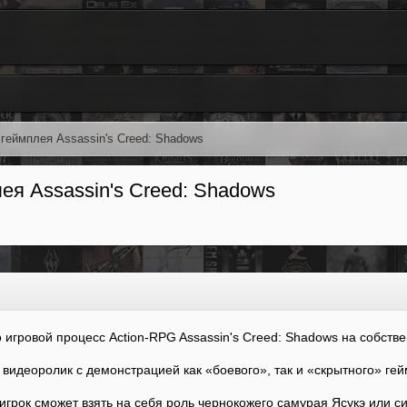
 геймплея Assassin's Creed: Shadows
лея Assassin's Creed: Shadows
о игровой процесс Action-RPG Assassin's Creed: Shadows на собст
видеоролик с демонстрацией как «боевого», так и «скрытного» ге
игрок сможет взять на себя роль чернокожего самурая Ясукэ или 