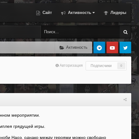
Сайт
Активность
Лидеры
Активность
Авторизация
Подписчики
0
венном мероприятии.
ймплея грядущей игры.
синоби Наоэ, однако между героями можно свободно