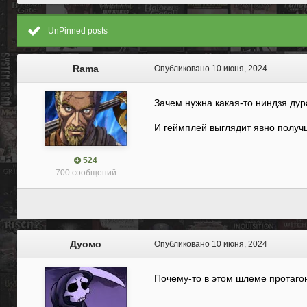
UnPinned posts
Rama
Опубликовано
10 июня, 2024
Зачем нужна какая-то ниндзя дур
И геймплей выглядит явно полу
524
700 сообщений
Дуомо
Опубликовано
10 июня, 2024
Почему-то в этом шлеме протаго