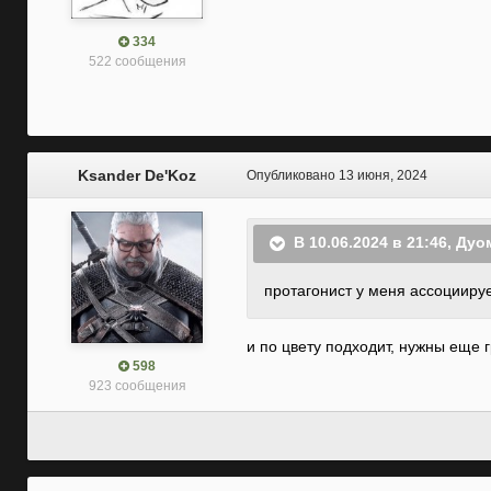
334
522 сообщения
Ksander De'Koz
Опубликовано
13 июня, 2024
В 10.06.2024 в 21:46,
Дуо
протагонист у меня ассоцииру
и по цвету подходит, нужны еще 
598
923 сообщения