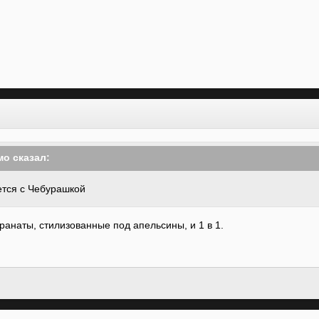
мо
сказал:
ется с Чебурашкой
гранаты, стилизованные под апельсины, и 1 в 1.