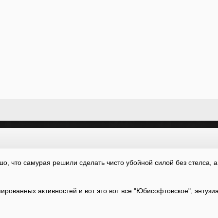
о, что самурая решили сделать чисто убойной силой без стелса, а
пированных активностей и вот это вот все "Юбисофтовское", энтузи