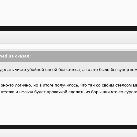
wedius
сказал:
делать чисто убойной силой без ст
елса, а т
о
это было бы супер ко
 оно-то логично, но в итоге получилось, что тян со своим стелсом 
жестко и нельзя будет прокачкой сделать из барышни что-то суро