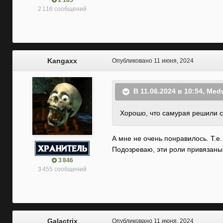
2 185
2 116 сообщений
Kangaxx
Опубликовано
11 июня, 2024
В 11.06.2024 в 10:54,
Med
Хорошо
, что самурая решили с
А мне не очень понравилось. Т.е.
Подозреваю, эти роли привязаны 
3 846
3 455 сообщений
Galactrix
Опубликовано
11 июня, 2024