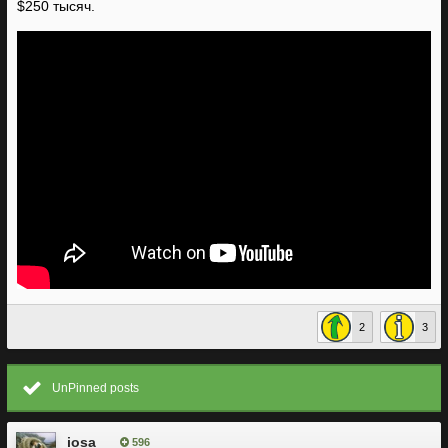
$250 тысяч.
2
3
UnPinned posts
iosa
596