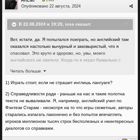
AnLac
1 095
Опубликовано
22 августа, 2024
В 22.08.2024 в 19:20,
iosa
сказал:
Вот, кстати, да. Я попытался поиграть, но английский там
оказался настолько вычурный и заковыристый, что я
спасовал. Это круто и здорово, но, увы, моего
английского не хватило. Когда-то я играл буквально с
бумажным словарём под рукой, а сейчас, когда уже и
Читать больше
скринридеры придумали, и чего только не, — простите,
нет ни времени, ни былого азарта.
1) Играть стоит, если не страшит инглишь лангуаге?
2) Справедливости ради - раньше на нас и такие полотна
текста не вываливали. Я, например, английский учил по
Фэнтези Старам - несмотря на то что игры сюжетные, авторы
старались излагать лаконично и без попыток впечатлить
игроков миллионом тысяч строк бесполезных и неинтересных
диалогов со справками.