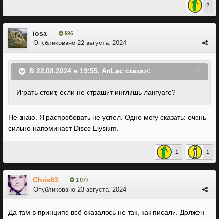
2
iosa
596
Опубликовано
22 августа, 2024
В 22.08.2024 в 19:55,
AnLac
сказал:
Играть стоит, если не страшит инглишь лангуаге?
Не знаю. Я распробовать не успел. Одно могу сказать: очень
сильно напоминает Disco Elysium.
1
1
Chris63
1 077
Опубликовано
23 августа, 2024
Да там в принципе всё оказалось не так, как писали. Должен