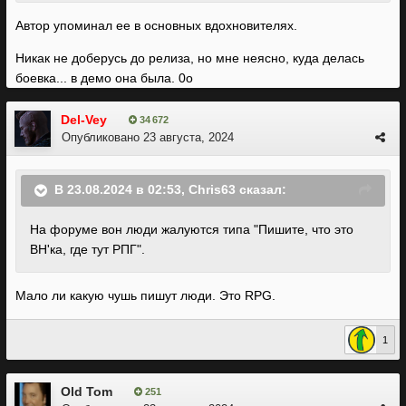
Автор упоминал ее в основных вдохновителях.
Никак не доберусь до релиза, но мне неясно, куда делась
боевка... в демо она была. 0о
Del-Vey
34 672
Опубликовано
23 августа, 2024
В 23.08.2024 в 02:53,
Chris63
сказал:
На форуме вон люди жалуются типа "Пишите, что это
ВН'ка, где тут РПГ".
Мало ли какую чушь пишут люди. Это RPG.
1
Old Tom
251