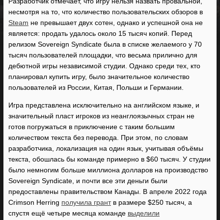
Разработчик отмечает, что игру нельзя назвать провальной,
несмотря на то, что количество пользовательских обзоров в
Steam
не превышает двух сотен, однако и успешной она не
является: продать удалось около 15 тысяч копий. Перед
релизом Sovereign Syndicate была в списке желаемого у 70
тысяч пользователей площадки, что весьма прилично для
дебютной игры независимой студии. Однако среди тех, кто
планировал купить игру, было значительное количество
пользователей из России, Китая, Польши и Германии.
Игра представлена исключительно на английском языке, и
значительный пласт игроков из неанглоязычных стран не
готов погружаться в приключение с таким большим
количеством текста без перевода. При этом, по словам
разработчика, локализация на один язык, учитывая объёмы
текста, обошлась бы команде примерно в $60 тысяч. У студии
было немногим больше миллиона долларов на производство
Sovereign Syndicate, и почти все эти деньги были
предоставлены правительством Канады. В апреле 2022 года
Crimson Herring
получила грант
в размере $250 тысяч, а
спустя ещё четыре месяца команде
выделили