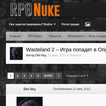
Уже зарегистрированы? Войти
Регистрация
Главная
RPGNuke
Новости
Wasteland 2 – Игра попаде
Wasteland 2 – Игра попадет в Or
Автор
Del-Vey
,
21 мая, 2012
в
Новости
1
2
3
4
5
ДАЛЕЕ
Страница 1 из 5
Del-Vey
Опубликовано
21 мая, 2012