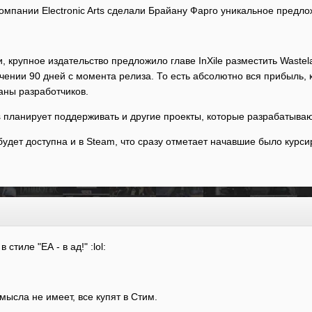
мпании Electronic Arts сделали Брайану Фарго уникальное предложе
крупное издательство предложило главе InXile разместить Wastela
ечении 90 дней с момента релиза. То есть абсолютно вся прибыль,
аны разработчиков.
Arts планирует поддерживать и другие проекты, которые разрабатыв
будет доступна и в Steam, что сразу отметает начавшие было курси
стиле "ЕА - в ад!" :lol:
мысла не имеет, все купят в Стим.