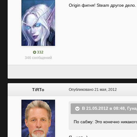
Origin фигня! Steam другое дело.
332
346 сообщений
TiRTo
Опубликовано
21 мая, 2012
В 21.05.2012 в 08:48, Гун
По сабжу: Это конечно никаког