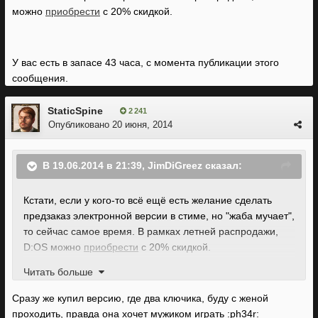
можно
приобрести
с 20% скидкой.
У вас есть в запасе 43 часа, с момента публикации этого
сообщения.
StaticSpine
2 241
Опубликовано
20 июня, 2014
В 19.06.2014 в 21:39, JimDiGreez сказал:
Кстати, если у кого-то всё ещё есть желание сделать
предзаказ электронной версии в стиме, но "жаба мучает",
то сейчас самое время. В рамках летней распродажи,
D:OS можно
приобрести
с 20% скидкой.
Читать больше
Сразу же купил версию, где два ключика, буду с женой
У вас есть в запасе 43 часа, с момента публикации этого
проходить, правда она хочет мужиком играть :ph34r:
сообщения.