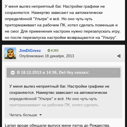
У меня вылез неприятный баг. Настройки графики не
сохраняются. Намертво зависают на автоматически
определённой "Ультре" и всё. Но оно чуть-чуть
притормаживает на рабочем ПК, хотел сделать поменьше и
не смог. Для применения настроек нужно перезапускать игру,
но после перезапуска настройки возвращаются на "Ультру".
JimDiGreez
8 283
Опубликовано
18 декабря, 2013
В 18.12.2013 в 14:36, Del-Vey сказал:
У меня вылез неприятный баг. Настройки графики не
сохраняются. Намертво зависают на автоматически
определённой "Ультре" и всё. Но оно чуть-чуть
притормаживает на рабочем ПК, хотел сделать
поменьше и не смог. Для применения настроек нужно
Читать больше
перезапускать игру, но после перезапуска настройки
возвращаются на "Ультру".
Larian вроде обещали выпуск мини патча до Рождества,