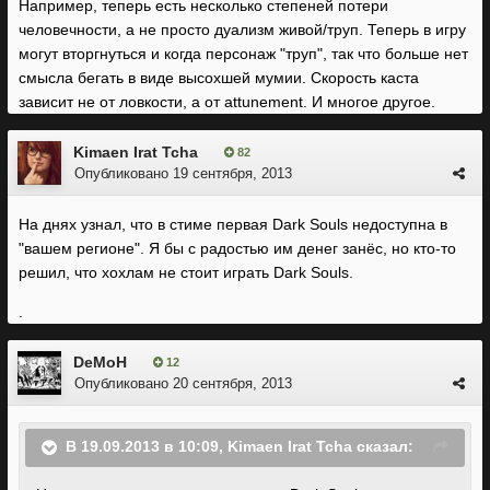
Например, теперь есть несколько степеней потери
человечности, а не просто дуализм живой/труп. Теперь в игру
могут вторгнуться и когда персонаж "труп", так что больше нет
смысла бегать в виде высохшей мумии. Скорость каста
зависит не от ловкости, а от attunement. И многое другое.
Kimaen Irat Tcha
82
Опубликовано
19 сентября, 2013
На днях узнал, что в стиме первая Dark Souls недоступна в
"вашем регионе". Я бы с радостью им денег занёс, но кто-то
решил, что хохлам не стоит играть Dark Souls.
.
DeMoH
12
Опубликовано
20 сентября, 2013
В 19.09.2013 в 10:09, Kimaen Irat Tcha сказал: