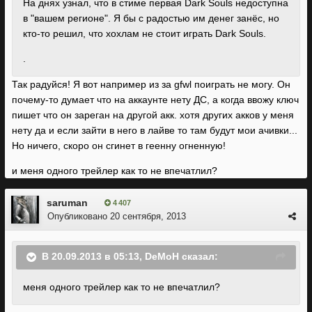
На днях узнал, что в стиме первая Dark Souls недоступна
в "вашем регионе". Я бы с радостью им денег занёс, но
кто-то решил, что хохлам не стоит играть Dark Souls.
.
Так радуйся! Я вот например из за gfwl поиграть не могу. Он
почему-то думает что на аккаунте нету ДС, а когда ввожу ключ
пишет что он зареган на другой акк. хотя других акков у меня
нету да и если зайти в него в лайве то там будут мои ачивки...
Но ничего, скоро он сгинет в геенну огненную!
и меня одного трейлер как то не впечатлил?
saruman
4 407
Опубликовано
20 сентября, 2013
В 20.09.2013 в 05:13, DeMoH сказал:
меня одного трейлер как то не впечатлил?