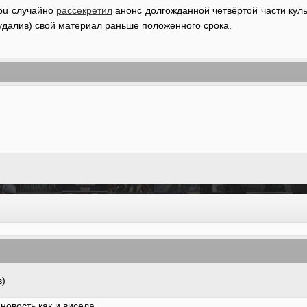
obu случайно
рассекретил
анонс долгожданной четвёртой части кул
е удалив) свой материал раньше положенного срока.
в)
 новость как и висела.