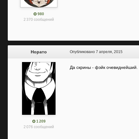
980
2 370 сообщений
Норато
Опубликовано
7 апреля, 2015
Да скрины - фэйк очевиднейший.
1 209
2 076 сообщений