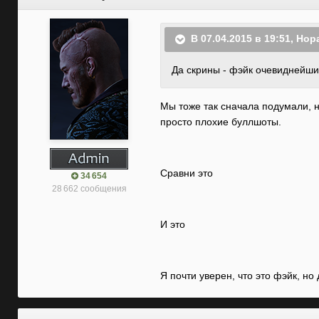
В 07.04.2015 в 19:51, Нор
Да скрины - фэйк очевиднейши
Мы тоже так сначала подумали, н
просто плохие буллшоты.
Сравни это
34 654
28 662 сообщения
И это
Я почти уверен, что это фэйк, н