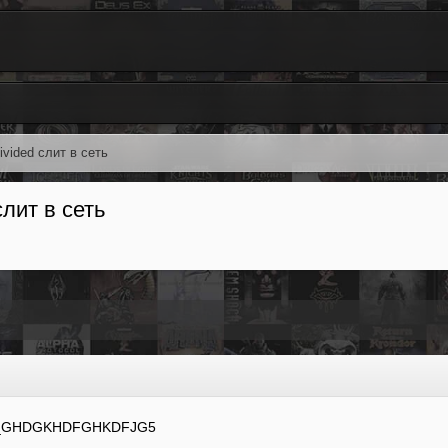
vided слит в сеть
лит в сеть