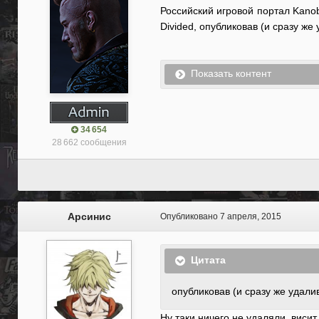
Российский игровой портал Kan
Divided, опубликовав (и сразу ж
Показать контент
34 654
28 662 сообщения
Арсинис
Опубликовано
7 апреля, 2015
Цитата
опубликовав (и сразу же удали
Ну таки ничего не удаляли, висит