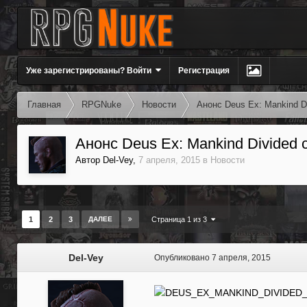
Уже зарегистрированы? Войти
Регистрация
Главная
RPGNuke
Новости
Анонс Deus Ex: Mankind Di
Анонс Deus Ex: Mankind Divided с
Автор
Del-Vey
,
7 апреля, 2015
в
Новости
1
2
3
ДАЛЕЕ
Страница 1 из 3
Del-Vey
Опубликовано
7 апреля, 2015