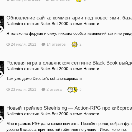
Обновление сайта: комментарии под новостями, база
Naliestro ответил Nuke-Bot 2000 в теме
Новости
Я только на форуме и сижу, никаких особых изменений так и не увид
24 июля, 2021
14 ответов
2
Ролевая игра в славянском сеттинге Black Book выйд
Naliestro ответил Nuke-Bot 2000 в теме
Новости
Там уже даже Director’s cut анонсировали
23 июля, 2021
2 ответа
5
Новый трейлер Steelrising — Action-RPG про киборг
Naliestro ответил Nuke-Bot 2000 в теме
Новости
Мне в рамках PS+ дали копию поиграть. Прошёл пролог, собрал фулп
уровне 8 класса, приятностей геймплея не уловил. Имхо, конечно.