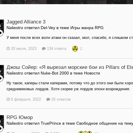
Jagged Alliance 3
Naliestro ответил Del-Vey в теме
Игры жанра RPG
У меня после всех волн атаки он сказал, мол, спасибо, я слишком ст
20 июля, 2023
134 ответа
2
Джош Сойер: «Я вырезал морские бои из Pillars of Ete
Naliestro ответил Nuke-Bot 2000 в теме
Новости
Ну такое, каперы стали каперами, потому что до этого они были хор
средневековых лордов. Хотя скорее уж лордов эпохи возрождения.
6 февраля, 2022
26 ответов
RPG Юмор
Naliestro ответил TruePrince в теме
Свободное общение на тем