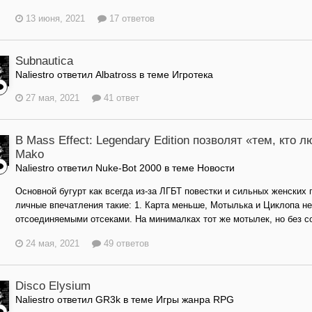
13 июня, 2021
17 ответов
Subnautica
Naliestro ответил Albatross в теме
Игротека
27 мая, 2021
41 ответ
В Mass Effect: Legendary Edition позволят «тем, кто
Mako
Naliestro ответил Nuke-Bot 2000 в теме
Новости
Основной бугурт как всегда из-за ЛГБТ повестки и сильных женских 
личные впечатления такие: 1. Карта меньше, Мотылька и Циклопа не
отсоединяемыми отсеками. На минималках тот же мотылек, но без со
24 мая, 2021
49 ответов
Disco Elysium
Naliestro ответил GR3k в теме
Игры жанра RPG