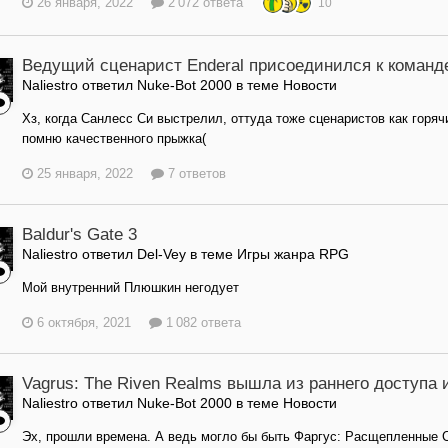
26 января, 2022
2 072 ответа
10
Ведущий сценарист Enderal присоединился к команд
Naliestro ответил Nuke-Bot 2000 в теме
Новости
Хз, когда Санлесс Си выстрелил, оттуда тоже сценаристов как горяч
помню качественного прыжка(
25 января, 2022
7 ответов
Baldur's Gate 3
Naliestro ответил Del-Vey в теме
Игры жанра RPG
Мой внутренний Плюшкин негодует
6 октября, 2021
1 082 ответа
Vagrus: The Riven Realms вышла из раннего доступа
Naliestro ответил Nuke-Bot 2000 в теме
Новости
Эх, прошли времена. А ведь могло бы быть Фаргус: Расщепленные