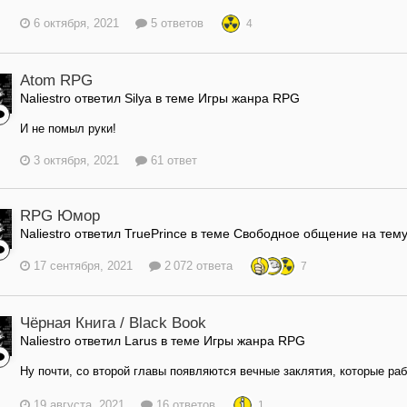
6 октября, 2021
5 ответов
4
Atom RPG
Naliestro ответил Silya в теме
Игры жанра RPG
И не помыл руки!
3 октября, 2021
61 ответ
RPG Юмор
Naliestro ответил TruePrince в теме
Свободное общение на тем
17 сентября, 2021
2 072 ответа
7
Чёрная Книга / Black Book
Naliestro ответил Larus в теме
Игры жанра RPG
Ну почти, со второй главы появляются вечные заклятия, которые раб
19 августа, 2021
16 ответов
1