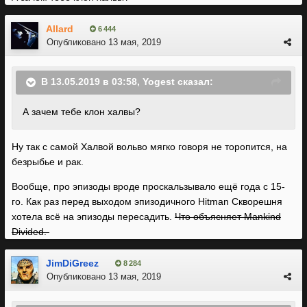
Allard
6 444
Опубликовано
13 мая, 2019
В 13.05.2019 в 03:58,
Yogest
сказал:
А зачем тебе клон халвы?
Ну так с самой Халвой вольво мягко говоря не торопится, на
безрыбье и рак.
Вообще, про эпизоды вроде проскальзывало ещё года с 15-
го. Как раз перед выходом эпизодичного Hitman Скворешня
хотела всё на эпизоды пересадить.
Что объясняет Mankind
Divided.
JimDiGreez
8 284
Опубликовано
13 мая, 2019