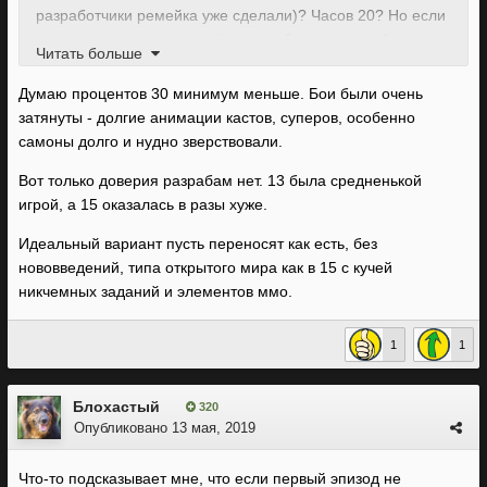
разработчики ремейка уже сделали)? Часов 20? Но если
они и правда сделают всё масштабно и с полной
Читать больше
озвучкой, то тогда их решение понятно.
Думаю процентов 30 минимум меньше. Бои были очень
затянуты - долгие анимации кастов, суперов, особенно
самоны долго и нудно зверствовали.
Вот только доверия разрабам нет. 13 была средненькой
игрой, а 15 оказалась в разы хуже.
Идеальный вариант пусть переносят как есть, без
нововведений, типа открытого мира как в 15 с кучей
никчемных заданий и элементов ммо.
1
1
Блохастый
320
Опубликовано
13 мая, 2019
Что-то подсказывает мне, что если первый эпизод не