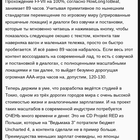
Прохождение FFVII на 100%, согласно HowLongToBeat,
занимает 89 часов. Учитывая примитивное по нынешним
стандартам перемещение по игровому миру (утрированные
крошечные локации) и диалоги без озвучки и постановки,
которые ты мгновенно читаешь и нажимаешь кнопку, чтобы
показалось следующее окошко с текстом, контента там
наверняка вагон и маленькая тележка, просто он быстро
пробегается. И всё равно 89 часов набралось. Если весь этот
контент воссоздавать на современный лад, то есть с озвучкой
и постановкой в диалогах, с полноценными масштабными
локациями и так далее, то выйдет безумно дорогущая
огромная AAA-игра часов на, допустим, 120-130.
Теперь держим в уме, что разработка ведётся студией в
Токио, одном из трёх дорогих городов мира с очень высокой
стоимостью жизни и аналогичными зарплатами. И на проект
таких масштабов в современной индустрии потребуется
ОЧЕНЬ много времени и денег. Это не CD Projekt RED из
Польши, которые на "Ведьмака 3" потратили бюджет
Uncharted 4, а контента сделали не в пример больше.
Преимущества меньших зарплат очевидны, но японцы