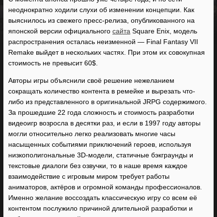
неоднократно ходили слухи об изменении концепции. Как
выяснилось из свежего пресс-релиза, опубликованного на
японской версии официального
сайта
Square Enix, модель
распространения осталась неизменной — Final Fantasy VII
Remake выйдет в нескольких частях. При этом их совокупная
стоимость не превысит 60$.
Авторы игры объяснили своё решение нежеланием
сокращать количество контента в ремейке и вырезать что-
либо из представленного в оригинальной JRPG содержимого.
За прошедшие 22 года сложность и стоимость разработки
видеоигр возросла в десятки раз, и если в 1997 году авторы
могли относительно легко реализовать многие часы
насыщенных событиями приключений героев, используя
низкополигональные 3D-модели, статичные бэкграунды и
текстовые диалоги без озвучки, то в наше время каждое
взаимодействие с игровым миром требует работы
аниматоров, актёров и огромной команды профессионалов.
Именно желание воссоздать классическую игру со всем её
контентом послужило причиной длительной разработки и