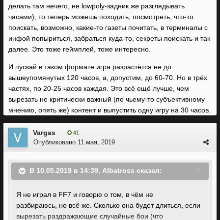
делать там нечего, не lowpoly-задник же разглядывать
часами), то теперь можешь походить, посмотреть, что-то
поискать, возможно, какие-то газеты почитать, в терминалы с
инфой попыриться, забраться куда-то, секреты поискать и так
далее. Это тоже геймплей, тоже интересно.
И пускай в таком формате игра разрастётся не до
вышеупомянутых 120 часов, а, допустим, до 60-70. Но в трёх
частях, по 20-25 часов каждая. Это всё ещё лучше, чем
вырезать не критически важный (по чьему-то субъективному
мнению, опять же) контент и выпустить одну игру на 30 часов.
Vargas
41
Опубликовано
11 мая, 2019
В 10.05.2019 в 14:39,
Albatross
сказал:
Я не играл в FF7 и говорю о том, в чём не
разбираюсь, но всё же. Сколько она будет длиться, если
вырезать раздражающие случайные бои (что