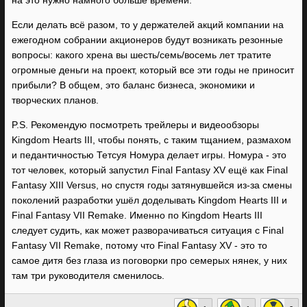
на это нужно намного больше времени.
Если делать всё разом, то у держателей акций компании на
ежегодном собрании акционеров будут возникать резонные
вопросы: какого хрена вы шесть/семь/восемь лет тратите
огромные деньги на проект, который все эти годы не приносит
прибыли? В общем, это баланс бизнеса, экономики и
творческих планов.
P.S. Рекомендую посмотреть трейлеры и видеообзоры
Kingdom Hearts III, чтобы понять, с таким тщанием, размахом
и педантичностью Тетсуя Номура делает игры. Номура - это
тот человек, который запустил Final Fantasy XV ещё как Final
Fantasy XIII Versus, но спустя годы затянувшейся из-за смены
поколений разработки ушёл доделывать Kingdom Hearts III и
Final Fantasy VII Remake. Именно по Kingdom Hearts III
следует судить, как может разворачиваться ситуация с Final
Fantasy VII Remake, потому что Final Fantasy XV - это то
самое дитя без глаза из поговорки про семерых нянек, у них
там три руководителя сменилось.