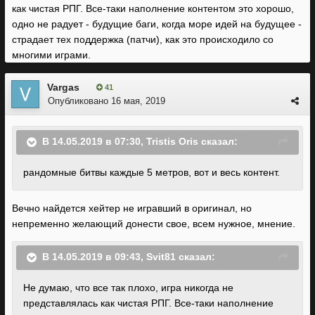
как чистая РПГ. Все-таки наполнение контентом это хорошо,
одно не радует - будущие баги, когда море идей на будущее -
страдает тех поддержка (патчи), как это происходило со
многими играми.
Vargas
41
Опубликовано
16 мая, 2019
В 14.05.2019 в 07:30,
Tristis Oris
сказал:
рандомные битвы каждые 5 метров, вот и весь контент.
Вечно найдется хейтер не игравший в оригинал, но
непременно желающий донести свое, всем нужное, мнение.
В 14.05.2019 в 09:43,
Svit81
сказал:
Не думаю, что все так плохо, игра никогда не
представлялась как чистая РПГ. Все-таки наполнение