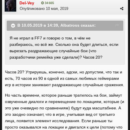
игра часов на, допустим, 120-130.
Del-Vey
34 665
Опубликовано
10 мая, 2019
В 10.05.2019 в 14:39,
Albatross
сказал:
Я не играл в FF7 и говорю о том, в чём не
разбираюсь, но всё же. Сколько она будет длиться, если
вырезать раздражающие случайные бои (что
разработчики ремейка уже сделали)? Часов 20?
Часов 20? Утрируешь, конечно, адски, но допустим, что так и
есть, 70 часов из 90 в одной из самых любимых геймерами
игр в истории занимают раздражающие случайные сражения.
Но часть времени, которое раньше тратилось на бои, займут
озвученные диалоги и перемещение по локациям, которые (и
это уже очевидно по сравнениям) будут куда масштабнее. А
это заодно означает, что в игре, учитывая вид от третьего
лица, появится элемент исследования. Если раньше ты
просто оказывался на локации и двигался к цели (потому что