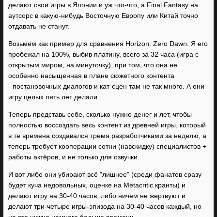
делают свои игры в Японии и уж что-что, а Final Fantasy на
аутсорс в какую-нибудь Восточную Европу или Китай точно
отдавать не станут.
Возьмём как пример для сравнения Horizon: Zero Dawn. Я его
пробежал на 100%, выбив платину, всего за 32 часа (игра с
открытым миром, на минуточку), при том, что она не
особенно насыщенная в плане сюжетного контента
- постановочных диалогов и кат-сцен там не так много. А они
игру целых пять лет делали.
Теперь представь себе, сколько нужно денег и лет, чтобы
полностью воссоздать весь контент из древней игры, который
в те времена создавался тремя разработчиками за неделю, а
теперь требует кооперации сотни (навскидку) специалистов +
работы актёров, и не только для озвучки.
И вот либо они убирают всё "лишнее" (среди фанатов сразу
будет куча недовольных, оценке на Metacritic кранты) и
делают игру на 30-40 часов, либо ничем не жертвуют и
делают три-четыре игры-эпизода на 30-40 часов каждый, но