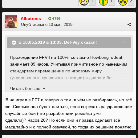
1
1
2
Albatross
4 796
Опубликовано
10 мая, 2019
В 10.05.2019 в 13:33,
Del-Vey
сказал:
Прохождение FFVII на 100%, согласно HowLongToBeat,
занимает 89 часов. Учитывая примитивное по нынешним
стандартам перемещение по игровому миру
(утрированные крошечные локации) и диалоги без
озвучки и постановки, которые ты мгновенно читаешь и
Читать больше
нажимаешь кнопку, чтобы показалось следующее окошко
с текстом, контента там наверняка вагон и маленькая
Я не играл в FF7 и говорю о том, в чём не разбираюсь, но всё
тележка, просто он быстро пробегается. И всё равно 89
же. Сколько она будет длиться, если вырезать раздражающие
часов набралось. Если весь этот контент воссоздавать на
случайные бои (что разработчики ремейка уже
современный лад, то есть с озвучкой и постановкой в
сделали)? Часов 20? Но если они и правда сделают всё
диалогах, с полноценными масштабными локациями и
масштабно и с полной озвучкой, то тогда их решение понятно.
так далее, то выйдет безумно дорогущая огромная AAA-