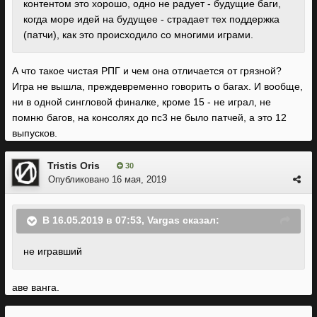
контентом это хорошо, одно не радует - будущие баги,
когда море идей на будущее - страдает тех поддержка
(патчи), как это происходило со многими играми.
А что такое чистая РПГ и чем она отличается от грязной?
Игра не вышла, преждевременно говорить о багах. И вообще,
ни в одной сингловой финалке, кроме 15 - не играл, не
помню багов, на консолях до пс3 не было патчей, а это 12
выпусков.
Tristis Oris
30
Опубликовано
16 мая, 2019
В 16.05.2019 в 07:53,
Vargas
сказал:
не игравший
аве ванга.