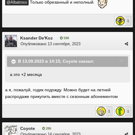
Только обрезанный и неполный.
@Albatross
1
Ksander De'Koz
598
Опубликовано
13 сентября, 2023
В 13.09.2023 в 14:15,
Coyote
сказал:
а это +2 месяца
а я, пожалуй, годик подожду. Можно будет на летней
распродаже прикупить вместе с сезонным абонементом
1
1
Coyote
286
Опубликовано
14 сентября, 2023