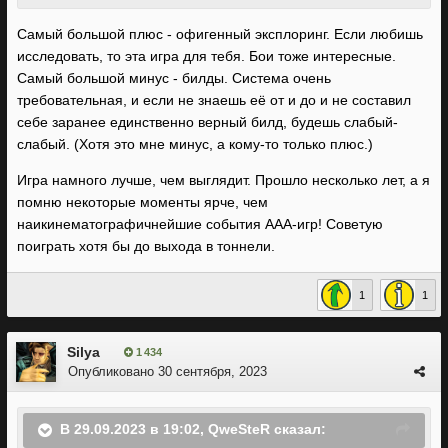
Самый большой плюс - офигенный эксплоринг. Если любишь
исследовать, то эта игра для тебя. Бои тоже интересные.
Самый большой минус - билды. Система очень
требовательная, и если не знаешь её от и до и не составил
себе заранее единственно верный билд, будешь слабый-
слабый. (Хотя это мне минус, а кому-то только плюс.)
Игра намного лучше, чем выглядит. Прошло несколько лет, а я
помню некоторые моменты ярче, чем
наикинематографичнейшие события ААА-игр! Советую
поиграть хотя бы до выхода в тоннели.
1
1
Silya
1 434
Опубликовано
30 сентября, 2023
В 29.09.2023 в 19:02,
QweSteR
сказал: