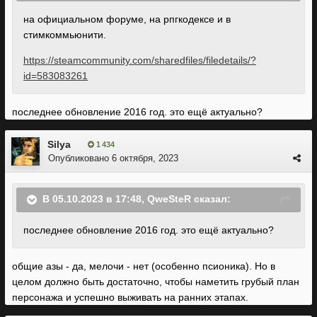
на официальном форуме, на рпгкодексе и в
стимкоммьюнити.
https://steamcommunity.com/sharedfiles/filedetails/?
id=583083261
последнее обновление 2016 год. это ещё актуально?
Silya
1 434
Опубликовано
6 октября, 2023
В 05.10.2023 в 17:48,
QweSteR
сказал:
последнее обновление 2016 год. это ещё актуально?
общие азы - да, мелочи - нет (особенно псионика). Но в
целом должно быть достаточно, чтобы наметить грубый план
персонажа и успешно выживать на ранних этапах.