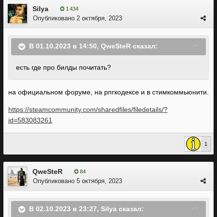
Silya
1 434
Опубликовано
2 октября, 2023
В 01.10.2023 в 14:50,
QweSteR
сказал:
есть где про билды почитать?
на официальном форуме, на рпгкодексе и в стимкоммьюнити.
https://steamcommunity.com/sharedfiles/filedetails/?
id=583083261
1
QweSteR
84
Опубликовано
5 октября, 2023
В 02.10.2023 в 23:27,
Silya
сказал: