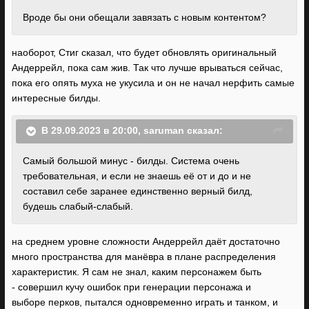
Вроде бы они обещали завязать с новым контентом?
наоборот, Стиг сказал, что будет обновлять оригинальный
Андеррейл, пока сам жив. Так что лучше врываться сейчас,
пока его опять муха не укусила и он не начал нерфить самые
интересные билды.
В 29.09.2023 в 20:00,
saruman
сказал:
Самый большой минус - билды. Система очень
требовательная, и если не знаешь её от и до и не
составил себе заранее единственно верный билд,
будешь слабый-слабый.
на среднем уровне сложности Андеррейл даёт достаточно
много пространства для манёвра в плане распределения
характеристик. Я сам не знал, каким персонажем быть
- совершил кучу ошибок при генерации персонажа и
выборе перков, пытался одновременно играть и танком, и