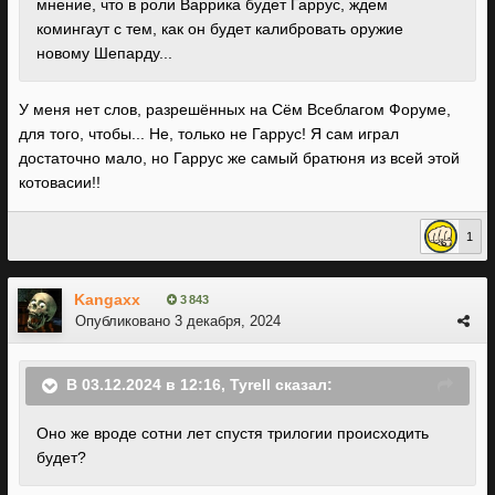
мнение, что в роли Варрика будет Гаррус, ждем
комингаут с тем, как он будет калибровать оружие
новому Шепарду...
У меня нет слов, разрешённых на Сём Всеблагом Форуме,
для того, чтобы... Не, только не Гаррус! Я сам играл
достаточно мало, но Гаррус же самый братюня из всей этой
котовасии!!
1
Kangaxx
3 843
Опубликовано
3 декабря, 2024
В 03.12.2024 в 12:16,
Tyrell
сказал:
Оно же вроде сотни лет спустя трилогии происходить
будет?