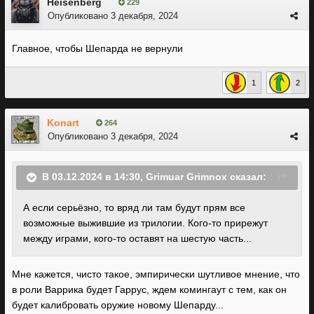
Heisenberg
229
Опубликовано
3 декабря, 2024
Главное, чтобы Шепарда не вернули
1
2
Konart
264
Опубликовано
3 декабря, 2024
В 03.12.2024 в 14:30,
Grimuar Grimnox
сказал:
А если серьёзно, то вряд ли там будут прям все
возможные выжившие из трилогии. Кого-то прирежут
между играми, кого-то оставят на шестую часть...
Мне кажется, чисто такое, эмпирически шутливое мнение, что
в роли Варрика будет Гаррус, ждем комингаут с тем, как он
будет калибровать оружие новому Шепарду...