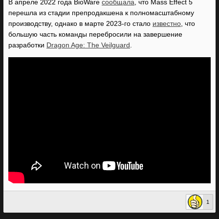
В апреле 2022 года BioWare
сообщала
, что Mass Effect 5
перешла из стадии препродакшена к полномасштабному
производству, однако в марте 2023-го стало
известно
, что
большую часть команды перебросили на завершение
разработки
Dragon Age: The Veilguard
.
1