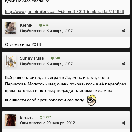
губы! Нехило сделано!
http://www.gametrailers.com/video/e3-2011-tomb-raider/714828
Kelnik
434
Опубликовано
8 января, 2012
Отложили на 2013
Sunny Puss
340
Опубликовано
8 января, 2012
Всё равно стоит ждать играл в Ледженс и там где она
Перчатки и Молоток ищет, очень понравилось а её переобраз
прям тютелька в тютельку подходит с моими вкусам во
внешности особ противоположного полу
Elhant
1 937
Опубликовано
29 ноября, 2012