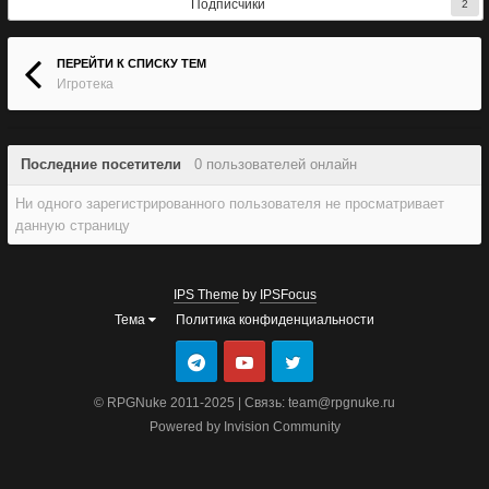
Подписчики
2
ПЕРЕЙТИ К СПИСКУ ТЕМ
Игротека
Последние посетители
0 пользователей онлайн
Ни одного зарегистрированного пользователя не просматривает
данную страницу
IPS Theme
by
IPSFocus
Тема
Политика конфиденциальности
© RPGNuke 2011-2025 | Связь: team@rpgnuke.ru
Powered by Invision Community