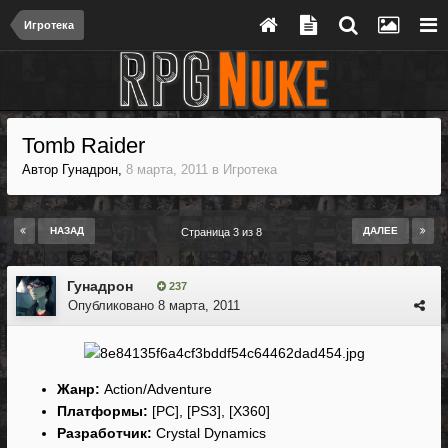
Игротека
Tomb Raider
Автор
Гунадрон
,
8 марта, 2011
в
Игротека
НАЗАД
ДАЛЕЕ
Страница 3 из 8
Гунадрон
237
Опубликовано
8 марта, 2011
Жанр:
Action/Adventure
Платформы:
[PC], [PS3], [X360]
Разработчик:
Crystal Dynamics