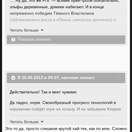
.....Ну да, это же РПГ — всякие орки-троли обязательно,
эльфы деревянные, домики набигают. И в конце
непременно победим Тёмного Властелина
(трёхметрового роста в чОрных шипастых доспехах) и
принцессу спасём и кролевство получим. И замок злодея
Читать больше
после его смерти рушится, и молнии сверкают. И ещё в
игре должен быть дракон обязательно. В подземелье.
Показать контент
Иначе это не РПГ.
В 26.05.2013 в 04:07, saruman сказал:
Действительно! Так и веет чужими.
Да ладно, норм. Своеобразный прогресс технологий в
окружении пойдёт игре на пользу. И не забываем Кларка:
"достаточно продвинутая технология неотличима от
Читать больше
магии" или как там.
Это-то да, просто слишком крутой хай-тек, как по мне. Сложно