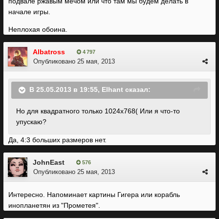
подвале ржавым мечом или что там мы будем делать в
начале игры.
Неплохая обоина.
Albatross
4 797
Опубликовано
25 мая, 2013
В 25.05.2013 в 19:55, Elhant сказал:
Но для квадратного только 1024x768( Или я что-то
упускаю?
Да, 4:3 больших размеров нет.
JohnEast
576
Опубликовано
25 мая, 2013
Интересно. Напоминает картины Гигера или корабль
инопланетян из "Прометея".