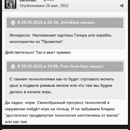
saruman
4 407
Опубликовано
26 мая, 2013
В 25.05.2013 в 23:49, JohnEast сказал:
Интересно. Напоминает картины Гигера или корабль
инопланетян из "Прометея".
Действительно! Так и веет чужими.
В 25.05.2013 в 19:56, Free from fear сказал:
С такими технологиями как-то будет глуповато мочить
крыс в подвале ржавым мечом или что там мы будем
делать в начале игры.
Да ладно, норм. Своеобразный прогресс технологий в
окружении пойдёт игре на пользу. И не забываем Кларка:
"достаточно продвинутая технология неотличима от магии"
или как там.