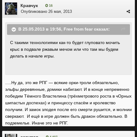
Кравчук
16
Опубликовано
26 мая, 2013
В 25.05.2013 в 19:56, Free from fear сказал:
С такими технологиями как-то будет глуповато мочить
крыс в подвале ржавым мечом или что там мы будем
делать в начале игры.
.....Ну да, это же РПГ — всякие орки-троли обязательно,
эльфы деревянные, домики набигают. И в конце непременно
победим Тёмного Властелина (трёхметрового роста в чОрных
шипастых доспехах) и принцессу спасём и кролевство
получим. И замок злодея после его смерти рушится, и молнии
сверкают. И ещё в игре должен быть дракон обязательно. В
подземелье. Иначе это не РПГ.