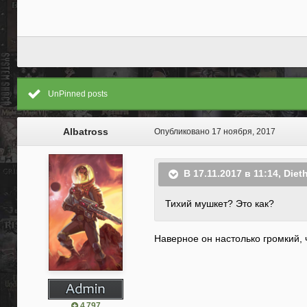
UnPinned posts
Albatross
Опубликовано
17 ноября, 2017
В 17.11.2017 в 11:14, Diet
Тихий мушкет? Это как?
Наверное он настолько громкий, ч
4 797