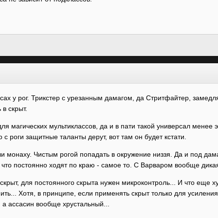
ссах у рог. Трикстер с урезанным дамагом, да Стритфайтер, замед
 в скрыт.
ля магических мультиклассов, да и в пати такой универсал менее 
о с роги защитные таланты дерут, вот там он будет кстати.
или монаху. Чистым рогой попадать в окружение низзя. Да и под да
 что постоянно ходят по краю - самое то. С Варваром вообще дика
 скрыт, для постоянного скрыта нужен микроконтроль... И что еще х
ить... Хотя, в принципе, если применять скрыт только для усиления
, а ассасин вообще хрустальный...