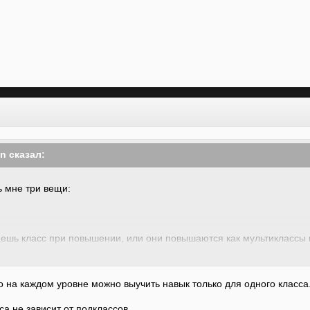
on сказал:
ь мне три вещи:
аешь класс при повышении, или они повышаются как мультиклассы
с из обычного Сайфера и заточенного в одно оружие воина?
о на каждом уровне можно выучить навык только для одного класса
са не зависит от подклассов.