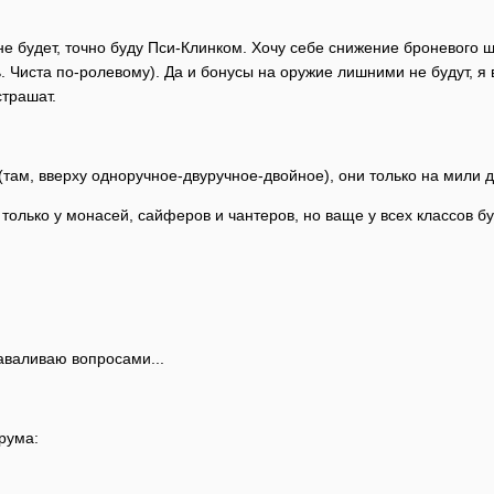
не будет, точно буду Пси-Клинком. Хочу себе снижение броневого ш
. Чиста по-ролевому). Да и бонусы на оружие лишними не будут, я в
страшат.
(там, вверху одноручное-двуручное-двойное), они только на мили д
только у монасей, сайферов и чантеров, но ваще у всех классов бу
заваливаю вопросами...
рума: