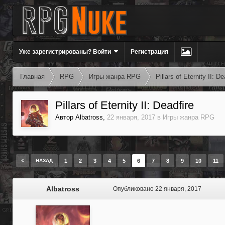
Уже зарегистрированы? Войти
Регистрация
Главная
RPG
Игры жанра RPG
Pillars of Eternity II: De
Pillars of Eternity II: Deadfire
Автор
Albatross
,
22 января, 2017
в
Игры жанра RPG
НАЗАД
1
2
3
4
5
6
7
8
9
10
11
Albatross
Опубликовано
22 января, 2017