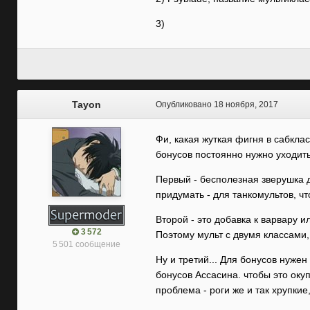
3)
Tayon
Опубликовано
18 ноября, 2017
Фи, какая жуткая фигня в сабкла
бонусов постоянно нужно уходить
Первый - бесполезная зверушка д
придумать - для танкомультов, чт
Второй - это добавка к варвару 
3 572
Поэтому мульт с двумя классами,
5 501 сообщение
Ну и третий... Для бонусов нужен
бонусов Ассасина. чтобы это окуп
проблема - роги же и так хрупкие