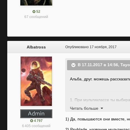
52
67 сообщений
Albatross
Опубликовано
17 ноября, 2017
В 17.11.2017 в 14:56, Tay
Альба, друг. можешь рассказат
1. При мультиклассе ты выбир
Читать больше
2. Как называется мультиклас
1) Да, повышаются они вместе, н
3. Какие сабклассы у роги?
4 797
6 405 сообщений
2) Psyblade, название мультиклас