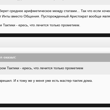
ерет среднее арифметическое между статами... Так что если хоче
от Инты вместо Общения. Пусторожденный Аристократ вообще являе
м Тактики - ересь, что лечится только прометием.
on
сказал:
ром Тактики - ересь, что лечится только прометием
зрешил. И к тому же у меня уже есть мастер-тактик дома.