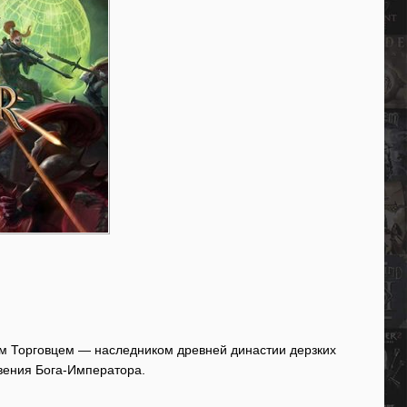
ым Торговцем — наследником древней династии дерзких
вения Бога-Императора.