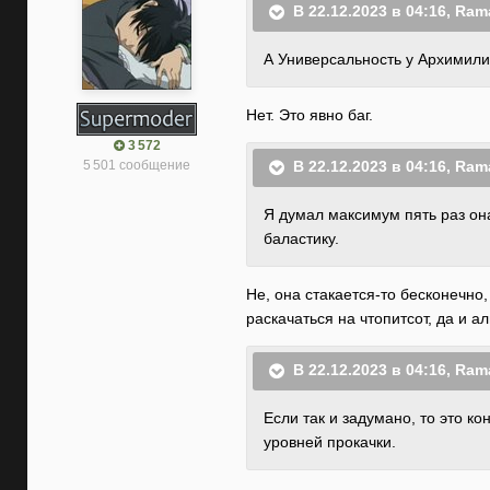
В 22.12.2023 в 04:16,
Ram
А Универсальность у Архимилит
Нет. Это явно баг.
3 572
5 501 сообщение
В 22.12.2023 в 04:16,
Ram
Я думал максимум пять раз она
баластику.
Не, она стакается-то бесконечно,
раскачаться на чтопитсот, да и а
В 22.12.2023 в 04:16,
Ram
Если так и задумано, то это к
уровней прокачки.