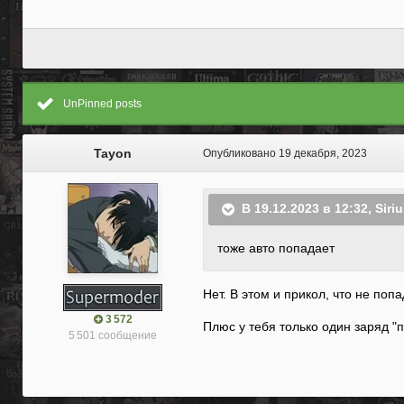
UnPinned posts
Tayon
Опубликовано
19 декабря, 2023
В 19.12.2023 в 12:32,
Siri
тоже авто попадает
Нет. В этом и прикол, что не по
3 572
Плюс у тебя только один заряд "
5 501 сообщение