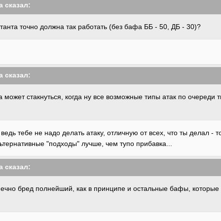
a
сказал:
анта точно должна так работать (без бафа ББ - 50, ДБ - 30)?
a
сказал:
 может стакнуться, когда ну все возможные типы атак по очереди 
 ведь тебе не надо делать атаку, отличную от всех, что ты делал -
льтернативные "подходы" лучше, чем тупо прибавка...
a
сказал:
онечно бред полнейший, как в принципе и остальные бафы, которые