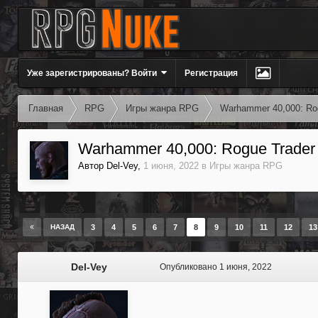
Уже зарегистрированы? Войти
Регистрация
Главная
RPG
Игры жанра RPG
Warhammer 40,000: Ro
Warhammer 40,000: Rogue Trader
Автор
Del-Vey
,
1 июня, 2022
в
Игры жанра RPG
НАЗАД
3
4
5
6
7
8
9
10
11
12
13
Del-Vey
Опубликовано
1 июня, 2022