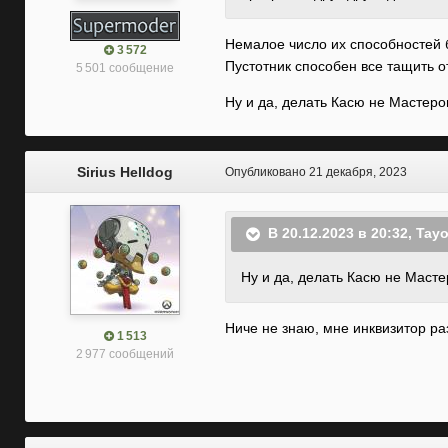
Немалое число их способностей б
3 572
Пустотник способен все тащить 
5 501 сообщение
Ну и да, делать Касю не Мастеро
Sirius Helldog
Опубликовано
21 декабря, 2023
В 20.12.2023 в 20:32,
Tay
Ну и да, делать Касю не Масте
Ниче не знаю, мне инквизитор ра
1 513
2 977 сообщений