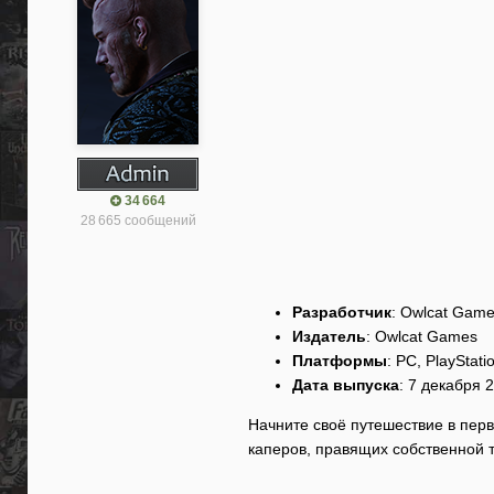
34 664
28 665 сообщений
Разработчик
: Owlcat Gam
Издатель
: Owlcat Games
Платформы
: PC, PlayStati
Дата выпуска
: 7 декабря 
Начните своё путешествие в пер
каперов, правящих собственной 