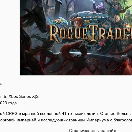
es
on 5, Xbox Series X|S
2023 года
вой СRPG в мрачной вселенной 41-го тысячелетия. Станьте Вольн
торговой империей и исследующих границы Империума с благосло
Страничка игры на сайте