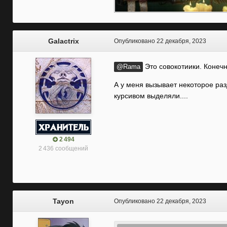
Galactrix
Опубликовано
22 декабря, 2023
Это совокотиики. Конеч
@Rama
А у меня вызывает некоторое разд
курсивом выделяли....
2 494
2 436 сообщений
Tayon
Опубликовано
22 декабря, 2023