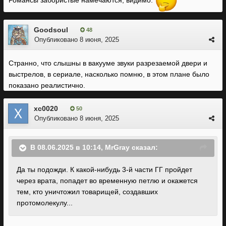
Романсы забористые намечаются, видимо.
Goodsoul
48
Опубликовано
8 июня, 2025
Странно, что слышны в вакууме звуки разрезаемой двери и
выстрелов, в сериале, насколько помню, в этом плане было
показано реалистично.
xc0020
50
Опубликовано
8 июня, 2025
В 08.06.2025 в 10:14,
MrGray
сказал:
Да ты подожди
. К какой-нибудь 3-й части ГГ пройдет
через врата, попадет во временную петлю и окажется
тем, кто уничтожил товарищей, создавших
протомолекулу
..
.