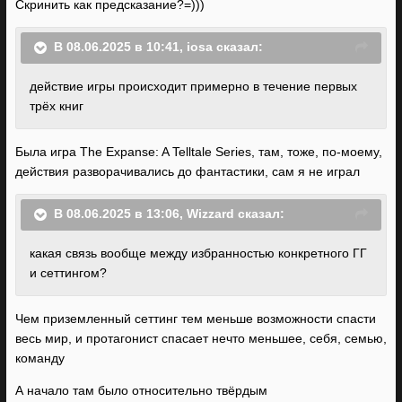
Скринить как предсказание?=)))
В 08.06.2025 в 10:41,
iosa
сказал:
действие
игры
происходит
примерно
в
течение первых
трёх книг
Была игра The Expanse: A Telltale Series, там, тоже, по-моему,
действия разворачивались до фантастики, сам я не играл
В 08.06.2025 в 13:06,
Wizzard
сказал:
какая связь вообще
между
избранностью
конкретного
ГГ
и сеттингом
?
Чем приземленный сеттинг тем меньше возможности спасти
весь мир, и протагонист спасает нечто меньшее, себя, семью,
команду
А начало там было относительно твёрдым