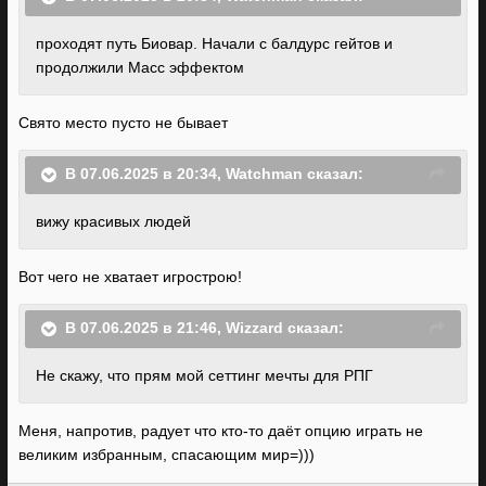
проходят
путь
Биовар
. Начали с балдурс гейтов
и
продолжили Масс эффектом
Свято место пусто не бывает
В 07.06.2025 в 20:34,
Watchman
сказал:
вижу красивых
людей
Вот чего не хватает игрострою!
В 07.06.2025 в 21:46,
Wizzard
сказал:
Не скажу, что
прям мой сеттинг
мечты
для
РПГ
Меня, напротив, радует что кто-то даёт опцию играть не
великим избранным, спасающим мир=)))