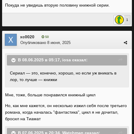
Покуда не увидишь вторую половину книжной серии.
1
xc0020
50
Опубликовано
8 июня, 2025
В 08.06.2025 в 05:17,
iosa
сказал:
Сериал — это, конечно, хорошо, но если
уж вникать в
лор, то лучше — книжки
Мне, тоже, больше понравился книжный цикл
Но, как мне кажется, он несколько изжил себя после третьего
романа, когда началась "фантастика", цикл я не дочитал,
бросил на Тиамат
В 07.06.2025 в 20:34,
Watchman
сказал: