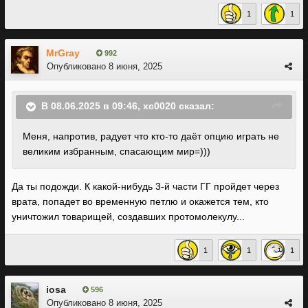
1
1
MrGray
992
Опубликовано
8 июня, 2025
В 08.06.2025 в 09:46,
xc0020
сказал:
Меня, напротив, радует что кто-то даёт опцию играть не
великим избранным, спасающим мир=)))
Да ты подожди. К какой-нибудь 3-й части ГГ пройдет через
врата, попадет во временную петлю и окажется тем, кто
уничтожил товарищей, создавших протомолекулу...
1
1
1
iosa
596
Опубликовано
8 июня, 2025