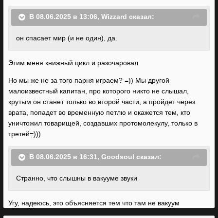
В 08.06.2025 в 13:06,
Wizzard
сказал:
он
спасает мир (и не
один)
, да.
Этим меня книжный цикл и разочаровал
Но мы же не за того парня играем? =)) Мы другой
малоизвестный капитан, про которого никто не слышал,
крутым он станет только во второй части, а пройдет через
врата, попадет во временную петлю и окажется тем, кто
уничтожил товарищей, создавших протомолекулу
, только в
третей=)))
В 08.06.2025 в 16:31,
Goodsoul
сказал:
Странно, что
слышны
в вакууме
звуки
Угу, надеюсь, это объясняется тем что там не вакуум