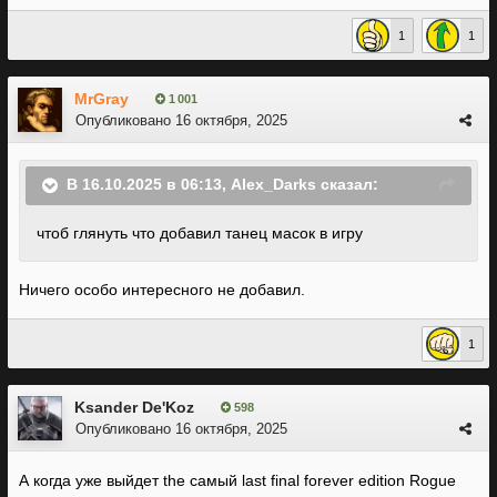
1
1
MrGray
1 001
Опубликовано
16 октября, 2025
В 16.10.2025 в 06:13,
Alex_Darks
сказал:
чтоб глянуть что добавил танец масок в игру
Ничего особо интересного не добавил.
1
Ksander De'Koz
598
Опубликовано
16 октября, 2025
А когда уже выйдет the самый last final forever edition Rogue