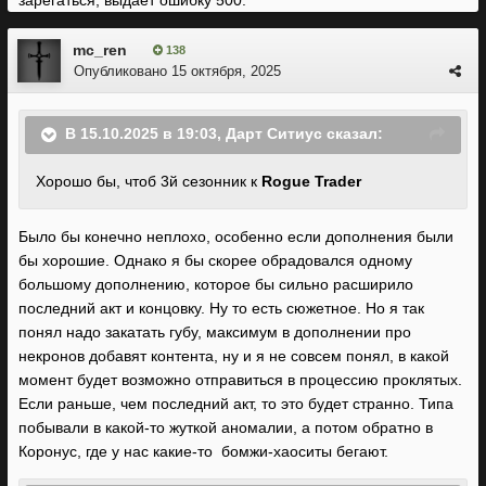
зарегаться, выдаёт ошибку 500.
mc_ren
138
Опубликовано
15 октября, 2025
В 15.10.2025 в 19:03,
Дарт Ситиус
сказал:
Хорошо бы, чтоб 3й сезонник к
Rogue Trader
Было бы конечно неплохо, особенно если дополнения были
бы хорошие. Однако я бы скорее обрадовался одному
большому дополнению, которое бы сильно расширило
последний акт и концовку. Ну то есть сюжетное. Но я так
понял надо закатать губу, максимум в дополнении про
некронов добавят контента, ну и я не совсем понял, в какой
момент будет возможно отправиться в процессию проклятых.
Если раньше, чем последний акт, то это будет странно. Типа
побывали в какой-то жуткой аномалии, а потом обратно в
Коронус, где у нас какие-то бомжи-хаоситы бегают.