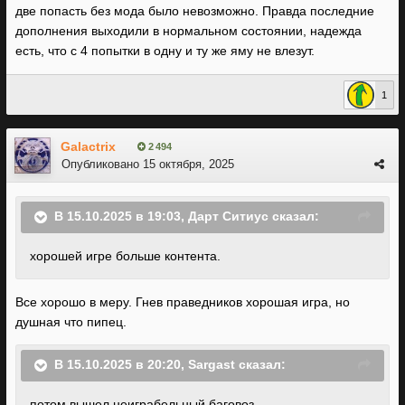
две попасть без мода было невозможно. Правда последние
дополнения выходили в нормальном состоянии, надежда
есть, что с 4 попытки в одну и ту же яму не влезут.
1
Galactrix
2 494
Опубликовано
15 октября, 2025
В 15.10.2025 в 19:03,
Дарт Ситиус
сказал:
хорошей игре больше контента.
Все хорошо в меру. Гнев праведников хорошая игра, но
душная что пипец.
В 15.10.2025 в 20:20,
Sargast
сказал:
потом вышел неиграбельный баговоз