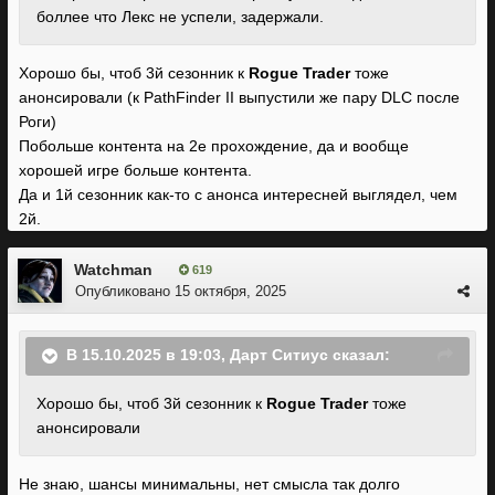
боллее что Лекс не успели, задержали.
Хорошо бы, чтоб 3й сезонник к
Rogue Trader
тоже
анонсировали (к PathFinder II выпустили же пару DLC после
Роги)
Побольше контента на 2е прохождение, да и вообще
хорошей игре больше контента.
Да и 1й сезонник как-то с анонса интересней выглядел, чем
2й.
Watchman
619
Опубликовано
15 октября, 2025
В 15.10.2025 в 19:03,
Дарт Ситиус
сказал:
Хорошо бы, чтоб 3й сезонник к
Rogue Trader
тоже
анонсирова
ли
Не знаю, шансы минимальны, нет смысла так долго