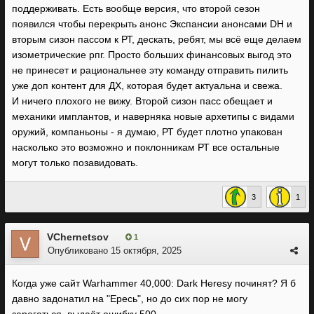
поддерживать. Есть вообще версия, что второй сезон
появился чтобы перекрыть анонс Экспансии анонсами DH и
вторым сизон пассом к РТ, дескать, ребят, мы всё еще делаем
изометрические рпг. Просто больших финансовых выгод это
не принесет и рациональнее эту команду отправить пилить
уже доп контент для ДХ, которая будет актуальна и свежа.
И ничего плохого не вижу. Второй сизон пасс обещает и
механики имплантов, и наверняка новые архетипы с видами
оружий, компаньоны - я думаю, РТ будет плотно упакован
насколько это возможно и поклонникам РТ все остальные
могут только позавидовать.
3
1
VChernetsov
1
Опубликовано
15 октября, 2025
Когда уже сайт Warhammer 40,000: Dark Heresy починят? Я б
давно задонатил на "Ересь", но до сих пор не могу