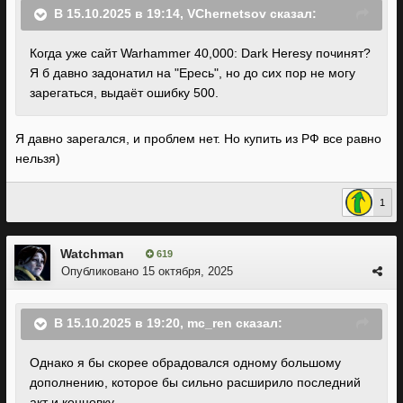
В 15.10.2025 в 19:14,
VChernetsov
сказал:
Когда уже сайт Warhammer 40,000: Dark Heresy починят?
Я б давно задонатил на "Ересь", но до сих пор не могу
зарегаться, выдаёт ошибку 500.
Я давно зарегался, и проблем нет. Но купить из РФ все равно
нельзя)
1
Watchman
619
Опубликовано
15 октября, 2025
В 15.10.2025 в 19:20,
mc_ren
сказал:
Однако я бы скорее обрадовался одному большому
дополнению, которое бы сильно расширило последний
акт и концовку