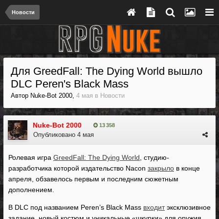
Новости
Для GreedFall: The Dying World вышло
DLC Peren's Black Mass
Автор
Nuke-Bot 2000
,
4 мая
в
Новости
Nuke-Bot 2000
13 358
Опубликовано
4 мая
Ролевая игра
GreedFall: The Dying World
, студию-
разработчика которой издательство Nacon
закрыло
в конце
апреля, обзавелось первым и последним сюжетным
дополнением.
В DLC под названием Peren’s Black Mass
входит
эксклюзивное
задание, новый костюм и уникальные «шкурки» для оружия.