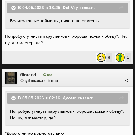
В 04.05.2026 в 18:25,
Del-Vey
сказал:
Великолепные тайминги, ничего не скажешь.
Попробую утянуть пару лайков - "хороша ложка к обеду". Не,
ну, я ж мастер, да?
6
1
flinterid
553
Опубликовано
5 мая
В 05.05.2026 в 02:16,
Дуомо
сказал:
Попробую утянуть пару лайков - "хороша ложка к обеду".
Не, ну, я ж мастер, да?
"Дорого яичко к христову дню".