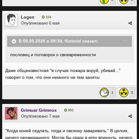
Logen
334
Опубликовано
6 мая
В 05.05.2026 в 09:30,
flinterid
сказал:
пословиц и пог
оворок о своевременности
Даже общеизвестная "в случае пожара воруй, убивай..."
говорит о том, что они немного не тем заняты
1
3
Grimuar Grimnox
893
Опубликовано
7 мая
"Когда коней седлать, тогда и овсянку заваривать." В целом,
ничего неожиданного. Могли бы сразу в игру впихнуть, нечего