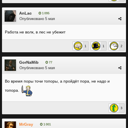
AnLac
1 095
Опубликовано
5 мая
Работа не волк, в лес не убежит
1
1
2
GorNaMib
77
Опубликовано
5 мая
Во время поры точи топоры, а пройдёт пора, не надо и
топора.
3
MrGray
1 001