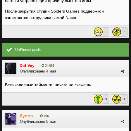
багов и устраняющий причину вылетов игры.
После закрытия студии Spiders Games поддержкой
занимаются сотрудники самой Nacon.
1
2
UnPinned posts
Del-Vey
34 665
Опубликовано
4 мая
Великолепные тайминги, ничего не скажешь.
3
1
Дуомо
766
Опубликовано
5 мая