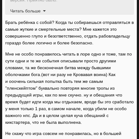
версия. Приятно было.
Читать больше
Но, конечно же, с компаньонами из Planescape местные
компаньоны не сравнимы. С другой стороны, а в какой
Брать ребёнка с собой? Когда ты собираешься отправляться в
игре сравнимы?
самые жуткие и смертельные места? Мне кажется это
совершенно глупо и безответственно, отдать рабовладельцу
Насчет графомании - не знаю, мне было интересно это
гораздо более логично и более безопасно.
все читать, лор очень понравился. Мозголомность и
наркомания тоже.
Мне не особо понравилось читать в лоре одно и тоже, там по
сути одни и те же события описывали просто другими
словами, та же бесконечная битва между бывшими
оболочками бога.(вот ни разу не Кровавая воина) Как
и ооочень сильная попытка быть тем же самым
"пленскейптом" буквально повторяя многие тропы из
предыдущей игры, как по мне скучно. ну и обещания что
время будет идти когда мы отдыхаем, вроде бы это сработало
у меня только 1 раз, в самом начале, когда убили не особо
важного нпс. Да и в целом целая куча обещаний с
кикстартера, что не была выполнена.
Не скажу что игра совсем не понравилась, но в большей