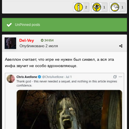
2
1
1
UnPinned posts
Del-Vey
34 654
Опубликовано
2 июля
Авеллон считает, что игре не нужен был сиквел, а вся эта
инфа звучит не особо вдохновляюще.