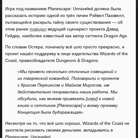
Игра под названием Planescape: Unraveled должна была
рассказать историю одной из трёх личин Рэйвел Паззвелл,
пытающейся раскрыть тайну своего существования — об
этом ранее
поведал
ведущий сценарист проекта Дэвид
Гейдер, наиболее известный как автор сеттинга Dragon Age.
По словам Остера, поначалу всё шло просто прекрасно, и
проект нашёл поддержку в лице издательства Wizards of the
Coast, правообладателя Dungeons & Dragons.
«Мы провели несколько отличных совещаний с
их творческой командой. Поговорили о проекте
с Крисом Перкинсом и Майком Мирлсом, им
действительно понравилась наша работа. Мы
обсудили, как можем привязать [игру] к новой
книге о сеттинге [Planescape] и всему прочему.
Концепция была будоражащая».
Несмотря на то, что всё шло хорошо, Wizards of the Coast не
захотела рисковать своими деньгами, вкладываясь в
Planescape: Unraveled.