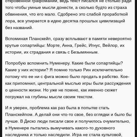
откровенной графомании, ведь текст писался не столько ради
того чтобы умные мысли донести, а сколько будто из страха
обвинения, что его мало. Сдобрено это слабой проработкой
лора, все упирается в идею десятка прошлых цивилизаций
без названий.
Вспоминая Планскейп, сразу всплывают в памяти невероятно
крутые сопартийцы: Морте, Анна, Грейс, Игнус, Вейлор, их
истории, их страдания и связь с Безымянным.
Попробую вспомнить Нуменеру. Какие были сопартийцы?
Какие у них истории? Я помню только Рин исключительно
потому что ее ни с фига можно было продать в рабство. Кое-
как припомнил, центральной мыслью игры были рассуждения
о ценности жизни. Но уже не помню, как именно сюжет
погружал на глубины мысли своим текстом.
И я уверен, проблема как раз была в попытке стать
Планскейпом. А делай они что-то свое, без оглядки и было бы
лучше. В Диско люди писали свое и получилось очумительно,
в Нуменере пытались вымучивать какого-то духовного
наследника и только наследили. Игра не стала культовой,