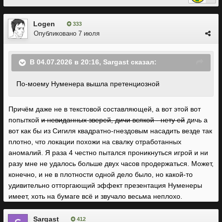
Logen
333
Опубликовано
7 июля
В 04.07.2026 в 20:16,
Sargast
сказал:
По-моему Нуменера вышла претенциозной
Причём даже не в текстовой составляющей, а вот этой вот
попыткой
и невиданных зверей, дичи всякой - нету ей
дичь а
вот как бы из Сигиля квадратно-гнездовым насадить везде так
плотно, что локации похожи на свалку отработанных
аномалий. Я раза 4 честно пытался проникнуться игрой и ни
разу мне не удалось больше двух часов продержаться. Может,
конечно, и не в плотности одной дело было, но какой-то
удивительно отторгающий эффект презентация Нуменеры
имеет, хоть на бумаге всё и звучало весьма неплохо.
Sargast
412