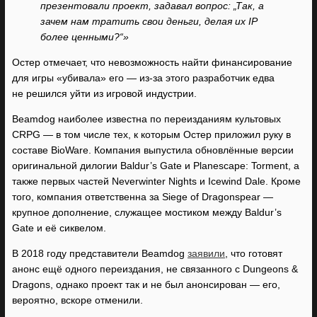
презентовали проект, задавал вопрос: „Так, а
зачем нам тратить свои деньги, делая их IP
более ценными?“»
Остер отмечает, что невозможность найти финансирование
для игры «убивала» его — из-за этого разработчик едва
не решился уйти из игровой индустрии.
Beamdog наиболее известна по переизданиям культовых
CRPG — в том числе тех, к которым Остер приложил руку в
составе BioWare. Компания выпустила обновлённые версии
оригинальной дилогии Baldur’s Gate и Planescape: Torment, а
также первых частей Neverwinter Nights и Icewind Dale. Кроме
того, компания ответственна за Siege of Dragonspear —
крупное дополнение, служащее мостиком между Baldur’s
Gate и её сиквелом.
В 2018 году представители Beamdog
заявили
, что готовят
анонс ещё одного переиздания, не связанного с Dungeons &
Dragons, однако проект так и не был анонсирован — его,
вероятно, вскоре отменили.