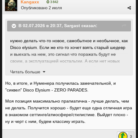
Kangaxx
3 842
Опубликовано
2 июля
В 02.07.2026 в 20:37,
Sargast
сказал:
нужно делать что-то новое, самобытное и необычное, как
Disco elysium. Если же кто-то хочет взять старый шедевр
и выехать на нем, это сигнал что поражать будут не
своим, а эксплуатацией ностальгии. А если нет новых
идей, то лучше сделать качественный мейн стрим,
Читать больше
нежели вымучивать из себя графоманию, как вышло в
Нуменере.
Но, в итоге, и Нуменера получилась замечательной, и
"сиквел" Disco Elysium - ZERO PARADES.
Моя позиция максимально прагматична - лучше делать, чем
не делать. Получится хорошо - будет еще одна отличная игра
в знакомом сеттинге/атмосфере/стилистике. Выйдет плохо -
ну и черт с ним, будем классику играть.
3