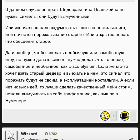
В данном случае он прав. Шедеврам типа Планскейпа не
нужны сиквелы, они будут вымученными.
Или изначально надо задумывать сюжет на несколько игр,
или начнется пережевывание старого. Или открытие нового,
что обесценит старое.
Да и вообще, чтобы сделать необычную или самобытную
игру, не нужно делать сиквел, нужно делать что-то новое,
самобытное и необычное, как Disco elysium. Если же кто-то
хочет взять старый шедевр и выехать на нем, это сигнал что
поражать будут не своим, а эксплуатацией ностальгии. А если
нет новых идей, то лучше сделать качественный мейн стрим,
нежели вымучивать из себя графоманию, как вышло в
Нуменере.
1
1
Wizzard
3 782
Опубликовано
2 июля