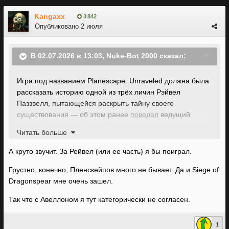
Kangaxx
3 842
Опубликовано
2 июля
В 02.07.2026 в 13:03,
Nuke-Bot 2000
сказал:
Игра под названием Planescape: Unraveled должна была
рассказать историю одной из трёх личин Рэйвел
Паззвелл, пытающейся раскрыть тайну своего
существования — об этом ранее
поведал
ведущий
сценарист проекта Дэвид Гейдер, наиболее известный
Читать больше
как автор сеттинга Dragon Age.
А круто звучит. За Рейвел (или ее часть) я бы поиграл.
Грустно, конечно, Пленскейпов много не бывает. Да и Siege of
Dragonspear мне очень зашел.
Так что с Авеллоном я тут категорически не согласен.
1