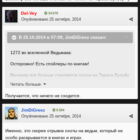
Del-Vey
34 676
Опубликовано
25 октября, 2014
В 25.10.2014 в 07:09, JimDiGreez сказал:
1272 во вселенной Ведьмака:
Осторожно! Есть спойлеры по книгам!
Весемир всё больше становится похож на Тараса Бульбу
=)
Читать больше
Получается, что ничего не сходится.
JimDiGreez
8 284
Опубликовано
25 октября, 2014
Именно, это скорее отрывок охоты на ведьм, который не
особо раскрывается в книгах и играх.