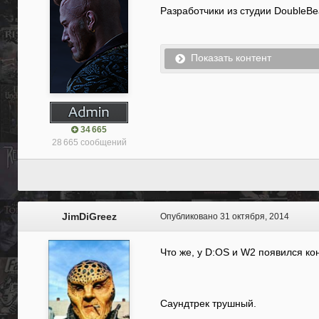
Разработчики из студии DoubleBe
Показать контент
34 665
28 665 сообщений
JimDiGreez
Опубликовано
31 октября, 2014
Что же, у D:OS и W2 появился ко
Саундтрек трушный.