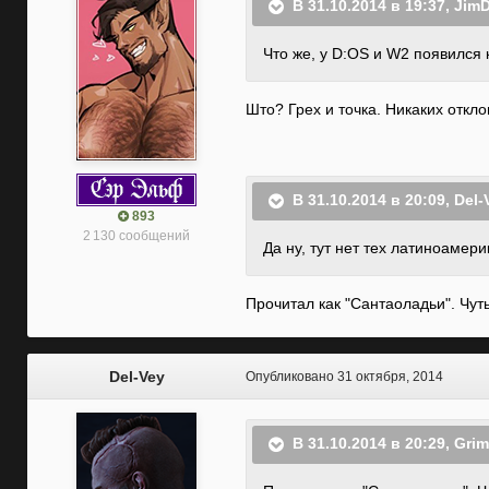
В 31.10.2014 в 19:37, Jim
Что же, у D:OS и W2 появился 
Што? Грех и точка. Никаких откло
В 31.10.2014 в 20:09, Del-
893
2 130 сообщений
Да ну, тут нет тех латиноамер
Прочитал как "Сантаоладьи". Чут
Del-Vey
Опубликовано
31 октября, 2014
В 31.10.2014 в 20:29, Gri