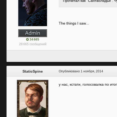
Прочитал как "Сантаоладьи". 
The things I saw...
34 665
28 665 сообщений
StaticSpine
Опубликовано
1 ноября, 2014
у нас, кстати, голосовалка по ит