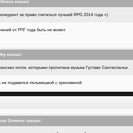
DiGreez сказал:
конкурент за право считаться лучшей RPG 2014 года =)
нений от РПГ года быть не может.
Vey сказал:
иканских ноток, которыми пропитана музыка Густаво Сантаолальи.
ь не подавился пельмешкой с хреновиной.
muar Grimnox сказал: