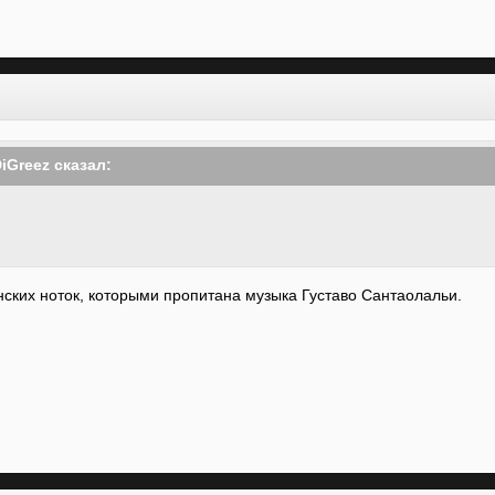
DiGreez сказал:
анских ноток, которыми пропитана музыка Густаво Сантаолальи.