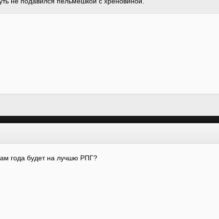
Чуть не подавился пельмешкой с хреновиной.
огам года будет на лучшю РПГ?