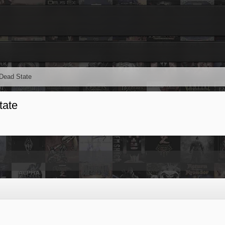
Dead State
tate