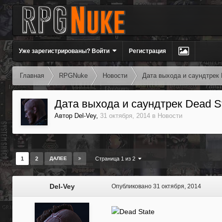
Уже зарегистрированы? Войти
Регистрация
Главная
RPGNuke
Новости
Дата выхода и саундтрек 
Дата выхода и саундтрек Dead S
Автор
Del-Vey
,
31 октября, 2014
в
Новости
1
2
ДАЛЕЕ
Страница 1 из 2
Del-Vey
Опубликовано
31 октября, 2014