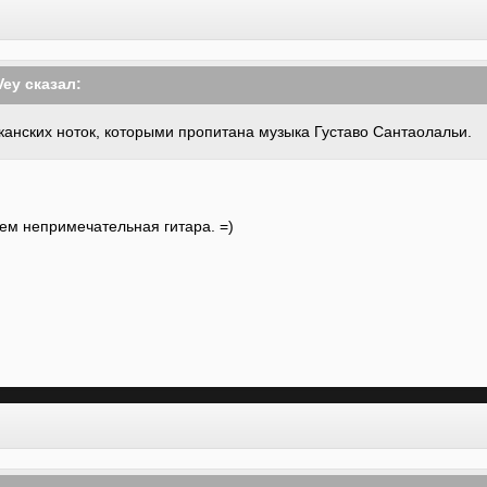
Vey сказал:
иканских ноток, которыми пропитана музыка Густаво Сантаолальи.
чем непримечательная гитара. =)