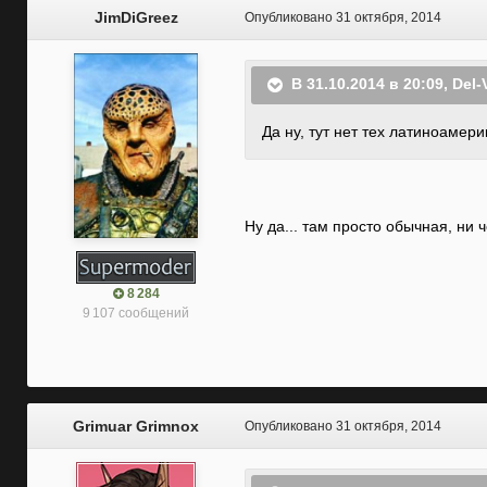
JimDiGreez
Опубликовано
31 октября, 2014
В 31.10.2014 в 20:09, Del-
Да ну, тут нет тех латиноамер
Ну да... там просто обычная, ни 
8 284
9 107 сообщений
Grimuar Grimnox
Опубликовано
31 октября, 2014