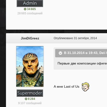
34 665
28 665 сообщений
JimDiGreez
Опубликовано
31 октября, 2014
В 31.10.2014 в 19:43, Del-
Первые две композиции офиген
А мне Last of Us
8 284
9 107 сообщений