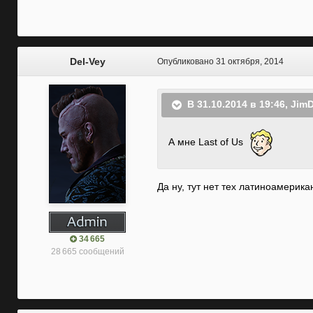
Del-Vey
Опубликовано
31 октября, 2014
В 31.10.2014 в 19:46, Jim
А мне Last of Us
Да ну, тут нет тех латиноамерик
34 665
28 665 сообщений