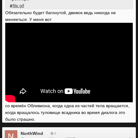
file.gif
Обязательно будет багонутой, движок ведь никогда не
меняеться. У меня вот
со времён Обливиона, когда одна из частей тела вращается,
когда вращалось туловище всадника во время диалога это
было страшно.
NorthWind
0