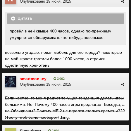
Опубликовано
19 июня, 2015
Цитата
провёл в ней свыше 400 часов, однако по-прежнему
умудряется обнаруживать что-нибудь новенькое.
позвольте угадаю. новая мебель для его города? некоторые
на майнкрафт тратили более 1000 часов, а строили
однотипную хренотень.
smartmonkey
3 062
Опубликовано
19 июня, 2015
Если честно, то меня радует текущая тенденция делать игры
большими. Но! Почему 400 часов игры предлагает Беседка, а
не Обсидианы? Почему ME 2 не игрался столько времени???
Я хочу чтоб было наоборот!
:king:
Kyasubaru
2 094