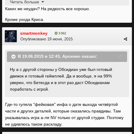
Читать больше
что до Обсидиан, то их будущее мне видится туманным.
Каких же неудач? На редкость все хорошо.
очень много неудач в последнее время.
Кроме ухода Криса.
smartmonkey
3 062
Опубликовано
19 июня, 2015
В 19.06.2015 в 12:43, Арсинис сказал:
Ну а с другой стороны у Обсидиан уже был готовый
движок и готовый геймплей. Да и вообще, я на 99%
уверен, что Бетесда и в этот раз даст Обсидианам
поработать с игрой.
Где-то гуляла "фейковая" инфа о дате выхода четвёртой
части и других деталей, которые оказались правдивы. Там
указывалась игра а-ля NV только от другой студии. Поэтому
не удивлюсь таком раскладу.