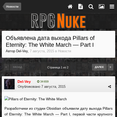
Новости
Объявлена дата выхода Pillars of
Eternity: The White March — Part I
Автор
Del-Vey
,
7 августа, 2015
в
Новости
НАЗАД
ДАЛЕЕ
Страница 1 из 2
Del-Vey
34 659
Опубликовано
7 августа, 2015
Разработчики из студии Obsidian объявили дату выхода Pillars
of Eternity: The White March — Part I, первой части крупного