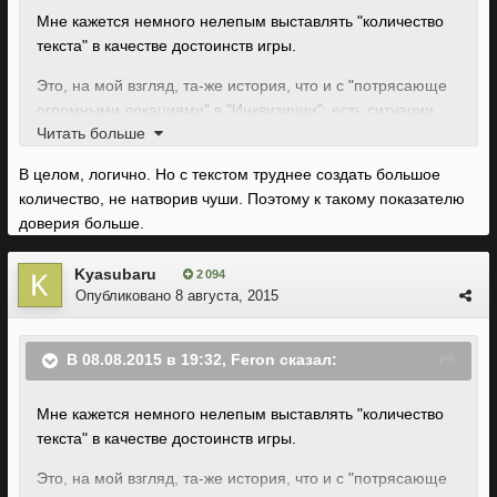
Мне кажется немного нелепым выставлять "количество
текста" в качестве достоинств игры.
Это, на мой взгляд, та-же история, что и с "потрясающе
огромными локациями" в "Инквизиции": есть ситуации,
Читать больше
когда количество отнюдь не переходит в качество.
В целом, логично. Но с текстом труднее создать большое
Вы же, наверное, не по весу выбираете книги в магазине,
количество, не натворив чуши. Поэтому к такому показателю
верно?
доверия больше.
Kyasubaru
2 094
Опубликовано
8 августа, 2015
В 08.08.2015 в 19:32, Feron сказал:
Мне кажется немного нелепым выставлять "количество
текста" в качестве достоинств игры.
Это, на мой взгляд, та-же история, что и с "потрясающе