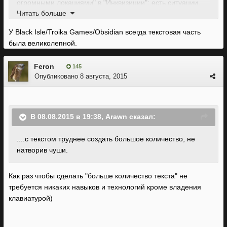
огромными локациями" в "Инквизиции": есть ситуации,
Читать больше
когда количество отнюдь не переходит в качество.
У Black Isle/Troika Games/Obsidian всегда текстовая часть
Вы же, наверное, не по весу выбираете книги в магазине,
была великолепной.
верно?
Feron
145
Опубликовано
8 августа, 2015
— Как тебе новый роман, что я тебе советовал?
— Очень большой, спасибо!
В 08.08.2015 в 19:38, Arawn сказал:
....с текстом труднее создать большое количество, не
натворив чуши.
Как раз чтобы сделать "больше количество текста" не
требуется никаких навыков и технологий кроме владения
клавиатурой)