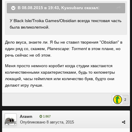
В 08.08.2015 в 19:43, Kyasubaru сказал:
У Black Isle/Troika Games/Obsidian всегда текстовая часть
была великолепной.
Дело вкуса, знаете ли. Я бы не ставил творения "
Obsidian
" в
один ряд со, скажем,
Planescape: Torment
в этом плане, но
речь сейчас не об этом.
Меня просто немного коробит когда студии хвастаются
количественными характеристиками, будь то километры
локаций, часы геймплея или количество букв, будто они
делают игру лучше.
2
Arawn
1 867
Опубликовано
8 августа, 2015