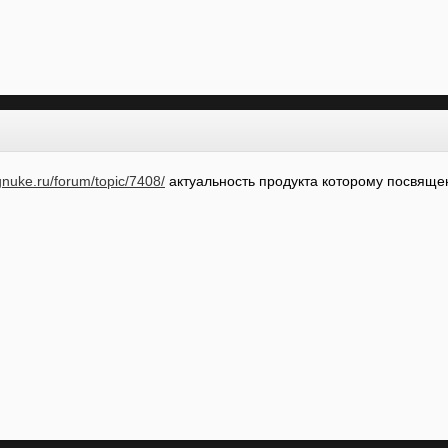
gnuke.ru/forum/topic/7408/
актуальность продукта которому посвящен