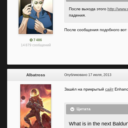
После выхода этого
http://www.
падения.
После сообщения подобного вот э
7 486
14 879 сообщений
Albatross
Опубликовано
17 июля, 2013
Зашёл на прикрытый
сайт
Enhance
Цитата
What is in the next Baldu