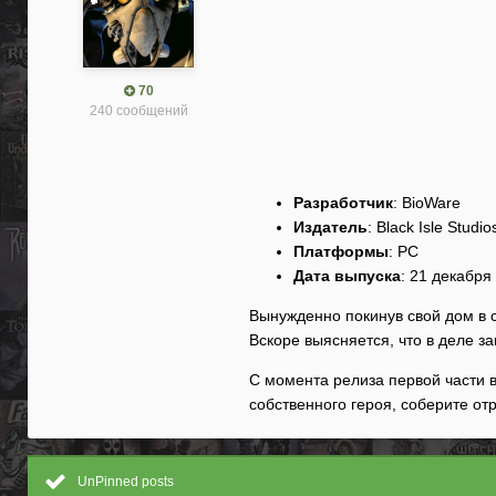
70
240 сообщений
Разработчик
: BioWare
Издатель
: Black Isle Studi
Платформы
: PC
Дата выпуска
: 21 декабря 
Вынужденно покинув свой дом в 
Вскоре выясняется, что в деле з
С момента релиза первой части в
собственного героя, соберите о
UnPinned posts