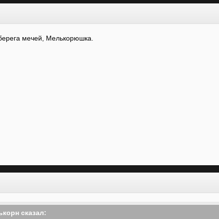
берега мечей, Мелькорюшка.
лькорн сказал: