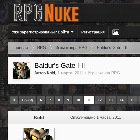
Уже зарегистрированы? Войти
Регистрация
Главная
RPG
Игры жанра RPG
Baldur's Gate I-II
Baldur's Gate I-II
Автор
Kold
,
1 марта, 2011
в
Игры жанра RPG
НАЗАД
6
7
8
9
10
11
12
13
14
15
Kold
Опубликовано
1 марта, 2011