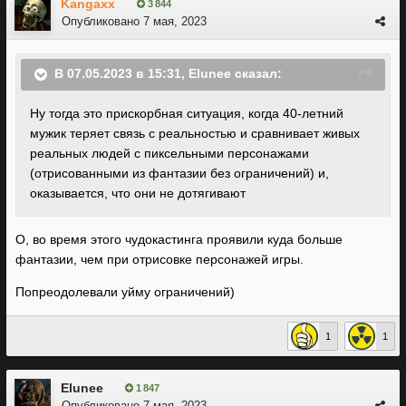
Kangaxx
3 844
Опубликовано
7 мая, 2023
В 07.05.2023 в 15:31,
Elunee
сказал:
Ну тогда это прискорбная ситуация, когда 40-летний
мужик теряет связь с реальностью и сравнивает живых
реальных людей с пиксельными персонажами
(отрисованными из фантазии без ограничений) и,
оказывается, что они не дотягивают
О, во время этого чудокастинга проявили куда больше
фантазии, чем при отрисовке персонажей игры.
Попреодолевали уйму ограничений)
1
1
Elunee
1 847
Опубликовано
7 мая, 2023