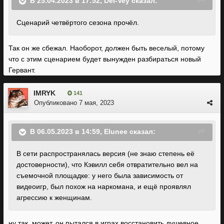
В 25.04.2023 в 17:52,
Del-Vey
сказал:
Сценарий четвёртого сезона прочёл.
Так он же сбежал. Наоборот, должен быть веселый, потому
что с этим сценарием будет вынужден разбираться новый
Гервант.
IMRYK
141
Опубликовано
7 мая, 2023
В 06.05.2023 в 14:59,
Elunee
сказал:
В сети распространялась версия (не знаю степень её
достоверности), что Кэвилл себя отвратительно вел на
съемочной площадке: у него была зависимость от
видеоигр, был похож на наркомана, и ещё проявлял
агрессию к женщинам.
ну так, может, он пытался в играх восстановить душевное