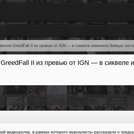
мплея GreedFall II из превью от IGN — в сиквеле изменили боевую сист
GreedFall II из превью от IGN — в сиквеле
кий видеоролик, в рамках которого журналисты рассказали о гряд