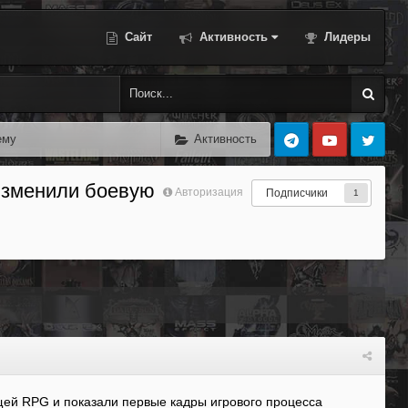
Сайт
Активность
Лидеры
ему
Активность
 изменили боевую
Авторизация
Подписчики
1
ущей RPG и показали первые кадры игрового процесса