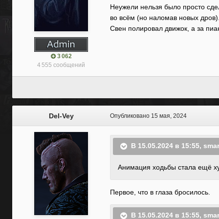
Неужели нельзя было просто сдел
во всём (но наломав новых дров).
Свен полировал движок, а за пи
3 062
4 555 сообщений
Del-Vey
Опубликовано
15 мая, 2024
В 15.05.2024 в 15:55,
sma
Анимация ходьбы стала ещё х
Первое, что в глаза бросилось.
В 15.05.2024 в 15:55,
sma