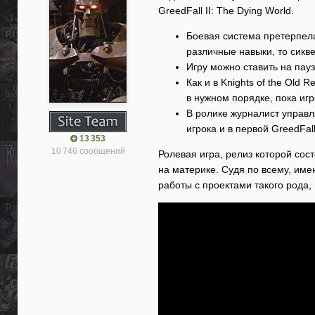
GreedFall II: The Dying World.
Боевая система претерпела
различные навыки, то сикве
Игру можно ставить на пауз
Как и в Knights of the Old
в нужном порядке, пока иг
В ролике журналист управл
игрока и в первой GreedFall
13 353
10 746 сообщений
Ролевая игра, релиз которой сос
на материке. Судя по всему, им
работы с проектами такого рода,