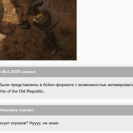
-Bot 2000
сказал:
 были представлены в Action-формате с возможностью активироват
hts of the Old Republic;
rtmonkey
сказал:
есует игроков? Нуууу, не знаю.