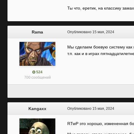
Ты что, еретик, на классику зам
Rama
Опубликовано
15 мая, 2024
Мы сделаем боевую систему как в
т.п. как и в играх пятнадцатиле
524
700 сообщений
Kangaxx
Опубликовано
15 мая, 2024
RTwP это хорошо, измененная бо