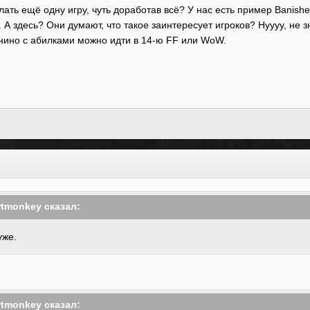
ать ещё одну игру, чуть доработав всё? У нас есть пример Banish
 А здесь? Они думают, что такое заинтересует игроков? Нуууу, не зн
анино с абилками можно идти в 14-ю FF или WoW.
rtmonkey
сказал:
уже.
rtmonkey
сказал: