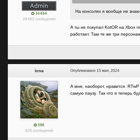
На консолях я вообще не знаю
34 654
28 662 сообщения
А ты не покупал KotOR на Xbox п
работает. Там те же три персона
iosa
Опубликовано
15 мая, 2024
А мне, наоборот, нравится. RTwP
самую паузу. Так что я теперь бу
596
628 сообщений