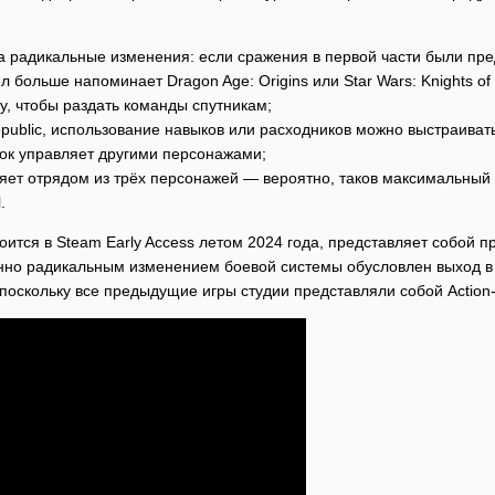
 радикальные изменения: если сражения в первой части были пре
л больше напоминает Dragon Age: Origins или Star Wars: Knights of 
у, чтобы раздать команды спутникам;
 Republic, использование навыков или расходников можно выстраива
рок управляет другими персонажами;
яет отрядом из трёх персонажей — вероятно, таков максимальный 
.
тоится в Steam Early Access летом 2024 года, представляет собой 
енно радикальным изменением боевой системы обусловлен выход в
 поскольку все предыдущие игры студии представляли собой Action