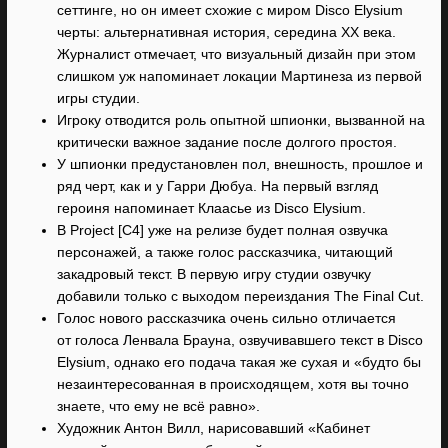
сеттинге, но он имеет схожие с миром Disco Elysium
черты: альтернативная история, середина XX века.
Журналист отмечает, что визуальный дизайн при этом
слишком уж напоминает локации Мартинеза из первой
игры студии.
Игроку отводится роль опытной шпионки, вызванной на
критически важное задание после долгого простоя.
У шпионки предустановлен пол, внешность, прошлое и
ряд черт, как и у Гарри Дюбуа. На первый взгляд
героиня напоминает Клаасье из Disco Elysium.
В Project [C4] уже на релизе будет полная озвучка
персонажей, а также голос рассказчика, читающий
закадровый текст. В первую игру студии озвучку
добавили только с выходом переиздания The Final Cut.
Голос нового рассказчика очень сильно отличается
от голоса Ленвала Брауна, озвучивавшего текст в Disco
Elysium, однако его подача такая же сухая и «будто бы
незаинтересованная в происходящем, хотя вы точно
знаете, что ему не всё равно».
Художник Антон Вилл, нарисовавший «Кабинет