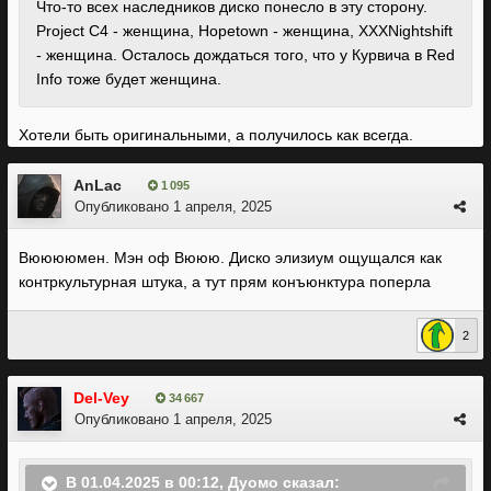
Что-то всех наследников диско понесло в эту сторону.
Project C4 - женщина, Hopetown - женщина, XXXNightshift
- женщина. Осталось дождаться того, что у Курвича в Red
Info тоже будет женщина.
Хотели быть оригинальными, а получилось как всегда.
AnLac
1 095
Опубликовано
1 апреля, 2025
Вююююмен. Мэн оф Вююю. Диско элизиум ощущался как
контркультурная штука, а тут прям конъюнктура поперла
2
Del-Vey
34 667
Опубликовано
1 апреля, 2025
В 01.04.2025 в 00:12,
Дуомо
сказал: