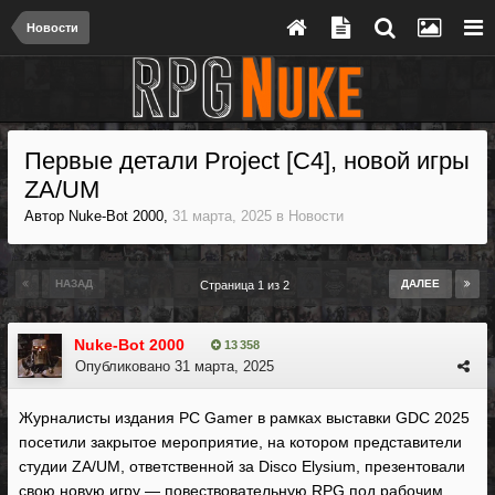
Новости
Первые детали Project [C4], новой игры
ZA/UM
Автор
Nuke-Bot 2000
,
31 марта, 2025
в
Новости
НАЗАД
ДАЛЕЕ
Страница 1 из 2
Nuke-Bot 2000
13 358
Опубликовано
31 марта, 2025
Журналисты издания PC Gamer в рамках выставки GDC 2025
посетили закрытое мероприятие, на котором представители
студии ZA/UM, ответственной за Disco Elysium, презентовали
свою новую игру — повествовательную RPG под рабочим