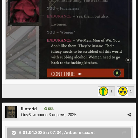
1
1
flinterid
553
Опубликовано
3 апреля, 2025
В 01.04.2025 в 07:34,
AnLac
сказал: