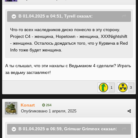
В 01.04.2025 в 04:51,
Tyrell
сказал:
Что-то всех наследников диско понесло в эту сторону.
Project C4 - женщина, Hopetown - женщина, XXXNightshift
- женщина. Осталось дождаться того, что у Курвича в Red
Info тоже будет женщина.
А ты слышал, что эти нахалы с Ведьмаком 4 сделали? Играть
за ведьму заставляют!
1
3
Konart
264
Опубликовано
1 апреля, 2025
В 01.04.2025 в 06:59,
Grimuar Grimnox
сказал: