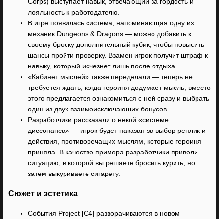
Corps) выступает навык, отвечающий за гордость и
лояльность к работодателю.
В игре появилась система, напоминающая одну из
механик Dungeons & Dragons — можно добавить к
своему броску дополнительный кубик, чтобы повысить
шансы пройти проверку. Взамен игрок получит штраф к
навыку, который исчезнет лишь после отдыха.
«Кабинет мыслей» также переделали — теперь не
требуется ждать, когда героиня додумает мысль, вместо
этого предлагается ознакомиться с ней сразу и выбрать
один из двух взаимоисключающих бонусов.
Разработчики рассказали о некой «системе
диссонанса» — игрок будет наказан за выбор реплик и
действия, противоречащих мыслям, которые героиня
приняла. В качестве примера разработчики привели
ситуацию, в которой вы решаете бросить курить, но
затем выкуриваете сигарету.
Сюжет и эстетика
События Project [C4] разворачиваются в новом