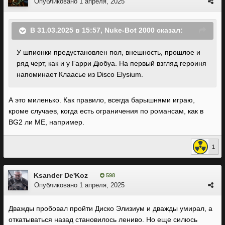
Опубликовано
1 апреля, 2025
В 31.03.2025 в 15:57,
Nuke-Bot 2000
сказал:
У шпионки предустановлен пол, внешность, прошлое и
ряд черт, как и у Гарри Дюбуа. На первый взгляд героиня
напоминает Клаасье из Disco Elysium.
А это миленько. Как правило, всегда барышнями играю,
кроме случаев, когда есть ограничения по романсам, как в
BG2 ли ME, например.
1
Ksander De'Koz
598
Опубликовано
1 апреля, 2025
Дважды пробовал пройти Диско Элизиум и дважды умирал, а
откатываться назад становилось лениво. Но еще силюсь