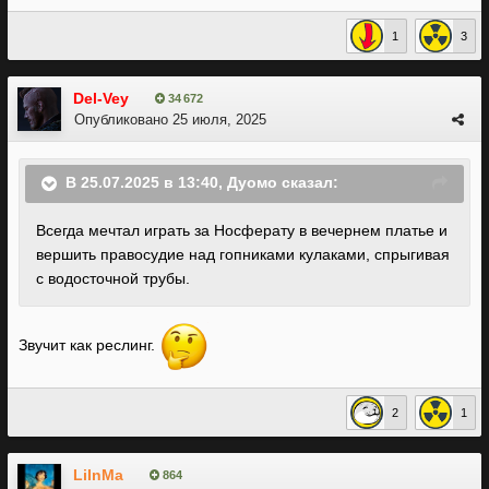
1
3
Del-Vey
34 672
Опубликовано
25 июля, 2025
В 25.07.2025 в 13:40,
Дуомо
сказал:
Всегда
мечтал играть за Носферату в вечернем
платье и
вершить правосудие над гопниками кулаками, спрыгивая
с водосточной трубы.
Звучит как реслинг.
2
1
LiInMa
864