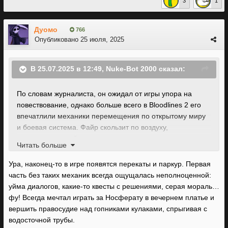
3
1
Дуомо
766
Опубликовано
25 июля, 2025
В 25.07.2025 в 12:49,
Nuke-Bot 2000
сказал:
По
словам журналиста, он ожидал от игры упора на
повествование, однако больше всего в Bloodlines 2 его
впечатлили механики перемещения по открытому миру
и боевая система. Файр скользит по воздуху,
стремительно забирается по ле
стницам и воздуховодам,
Читать больше
обладает навыками двойного прыжка и рывка, а также
умеет цепляться за выступы на зданиях. Герой может
Ура, наконец-то в игре появятся перекаты и паркур. Первая
упасть с кры
ш
и, совершить рывок в воздухе и ухватиться
часть без таких механик всегда ощущалась неполноценной:
за уступ на полпути к земле.
уйма диалогов, какие-то квесты с решениями, серая мораль…
фу! Всегда мечтал играть за Носферату в вечернем платье и
вершить правосудие над гопниками кулаками, спрыгивая с
водосточной трубы.