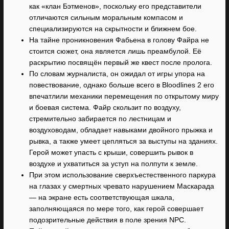
как «клан Бэтменов», поскольку его представители
отличаются сильным моральным компасом и
специализируются на скрытности и ближнем бое.
На тайне проникновения Фабьена в голову Файра не
стоится сюжет, она является лишь преамбулой. Её
раскрытию посвящён первый же квест после пролога.
По словам журналиста, он ожидал от игры упора на
повествование, однако больше всего в Bloodlines 2 его
впечатлили механики перемещения по открытому миру
и боевая система. Файр скользит по воздуху,
стремительно забирается по лестницам и
воздуховодам, обладает навыками двойного прыжка и
рывка, а также умеет цепляться за выступы на зданиях.
Герой может упасть с крыши, совершить рывок в
воздухе и ухватиться за уступ на полпути к земле.
При этом использование сверхъестественного паркура
на глазах у смертных чревато нарушением Маскарада
— на экране есть соответствующая шкала,
заполняющаяся по мере того, как герой совершает
подозрительные действия в поле зрения NPC.