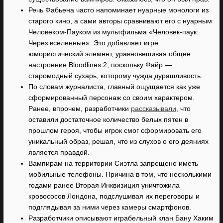
Речь Фабьена часто напоминает нуарные монологи из
старого кино, а сами авторы сравнивают его с нуарным
Человеком-Пауком из мультфильма «Человек-паук:
Через вселенные». Это добавляет игре
юмористический элемент, уравновешивая общее
настроение Bloodlines 2, поскольку Файр —
старомодный сухарь, которому чужда дурашливость.
По словам журналиста, главный ощущается как уже
сформированный персонаж со своим характером.
Ранее, впрочем, разработчики
рассказывали
, что
оставили достаточное количество белых пятен в
прошлом героя, чтобы игрок смог сформировать его
уникальный образ, решая, что из слухов о его деяниях
является правдой.
Вампирам на территории Сиэтла запрещено иметь
мобильные телефоны. Причина в том, что несколькими
годами ранее Вторая Инквизиция уничтожила
кровососов Лондона, подслушивая их переговоры и
подглядывая за ними через камеры смартфонов.
Разработчики описывают играбельный клан Бану Хаким