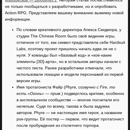
Masquerade — Bloodlines 2
. Авторам статьи посчастливилось
не только пообщаться с разработчиками, но и опробовать
Action-RPG. Представляем вашему вниманию выжимку новой
информации.
По словам креативного директора Алекса Скидмора, у
студии The Chinese Room было своё видение игры,
отличное от того, как сиквел представляла себе Hardsuit
Labs, поэтому проект пришлось начать едва ли не с
нуля. У команды был «базовый код» и «кое-какие
элементы [3D]-арта», но в остальном авторы начали с
чистого листа. Ранее разработчики отмечали, что
использовали локации и модели персонажей из первой
версии игры.
Имя протагониста Файр (
Phyre, созвучно с Fire, то
есть «Огонь» — прим.
) подверглось критике, особенно
в англоязычном сообществе — многие посчитали его
нелепым. Судя по всему, такова и была задумка
авторов. Phyre — не настоящее имя героя, а название
рок-группы. Её постер — первое, что видит протагонист
после пробуждения из столетнего торпора.