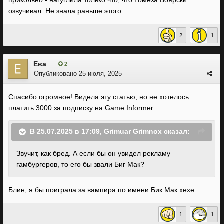
прикольно - нагуглила только что, что Гомеза Боярски
озвучивал. Не знала раньше этого.
2
1
Ева
2
Опубликовано
25 июля, 2025
Спасибо огромное! Видела эту статью, но не хотелось
платить 3000 за подписку на Game Informer.
В 25.07.2025 в 17:09,
Grimuar Grimnox
сказал:
Звучит, как бред. А если бы он увидел рекламу
гамбургеров, то его бы звали Биг Мак
?
Блин, я бы поиграла за вампира по имени Бик Мак хехе
1
1