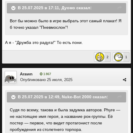
В 25.07.2025 в 17:11,
Дуомо
сказал:
Вот бы можно было в игре выбрать этот самый плакат! Я
б точно указал "Пневмослон"!
А я - "Дружба это радуга!" То есть пони.
2
1
Arawn
1 867
Опубликовано
25 июля, 2025
В 25.07.2025 в 12:49,
Nuke-Bot 2000
сказал:
Судя по всему, такова и была задумка авторов. Phyre —
не настоящее имя героя, а название рок-группы. Её
постер — первое, что видит протагонист после
пробуждения из столетнего торпора
.