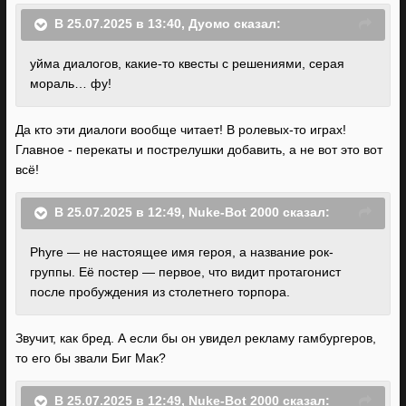
В 25.07.2025 в 13:40,
Дуомо
сказал:
уйма диалогов, какие-то квесты с решениями, серая
мораль… фу!
Да кто эти диалоги вообще читает! В ролевых-то играх!
Главное - перекаты и пострелушки добавить, а не вот это вот
всё!
В 25.07.2025 в 12:49,
Nuke-Bot 2000
сказал:
Phyre — не настоящее имя героя, а название рок-
группы. Её постер — первое, что видит протагонист
после пробуждения из столетнего торпора.
Звучит, как бред. А если бы он увидел рекламу гамбургеров,
то его бы звали Биг Мак?
В 25.07.2025 в 12:49,
Nuke-Bot 2000
сказал: