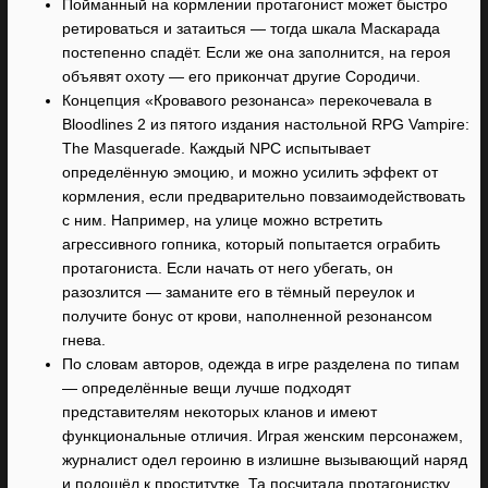
Пойманный на кормлении протагонист может быстро
ретироваться и затаиться — тогда шкала Маскарада
постепенно спадёт. Если же она заполнится, на героя
объявят охоту — его прикончат другие Сородичи.
Концепция «Кровавого резонанса» перекочевала в
Bloodlines 2 из пятого издания настольной RPG Vampire:
The Masquerade. Каждый NPC испытывает
определённую эмоцию, и можно усилить эффект от
кормления, если предварительно повзаимодействовать
с ним. Например, на улице можно встретить
агрессивного гопника, который попытается ограбить
протагониста. Если начать от него убегать, он
разозлится — заманите его в тёмный переулок и
получите бонус от крови, наполненной резонансом
гнева.
По словам авторов, одежда в игре разделена по типам
— определённые вещи лучше подходят
представителям некоторых кланов и имеют
функциональные отличия. Играя женским персонажем,
журналист одел героиню в излишне вызывающий наряд
и подошёл к проститутке. Та посчитала протагонистку