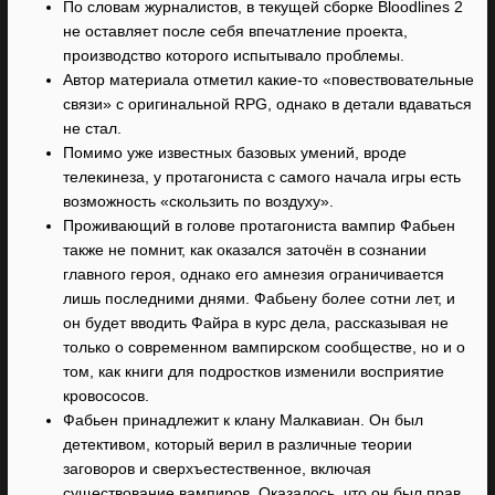
По словам журналистов, в текущей сборке Bloodlines 2
не оставляет после себя впечатление проекта,
производство которого испытывало проблемы.
Автор материала отметил какие-то «повествовательные
связи» с оригинальной RPG, однако в детали вдаваться
не стал.
Помимо уже известных базовых умений, вроде
телекинеза, у протагониста с самого начала игры есть
возможность «скользить по воздуху».
Проживающий в голове протагониста вампир Фабьен
также не помнит, как оказался заточён в сознании
главного героя, однако его амнезия ограничивается
лишь последними днями. Фабьену более сотни лет, и
он будет вводить Файра в курс дела, рассказывая не
только о современном вампирском сообществе, но и о
том, как книги для подростков изменили восприятие
кровососов.
Фабьен принадлежит к клану Малкавиан. Он был
детективом, который верил в различные теории
заговоров и сверхъестественное, включая
существование вампиров. Оказалось, что он был прав.