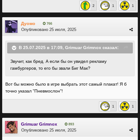
2
1
1
Дуомо
766
Опубликовано
25 июля, 2025
В 25.07.2025 в 17:09,
Grimuar Grimnox
сказал:
Звучит, как бред. А если бы он увидел рекламу
гамбургеров, то его бы звали Биг Мак?
Вот бы можно было в игре выбрать этот самый плакат! Я б
точно указал "Пневмослон"!
1
1
Grimuar Grimnox
893
Опубликовано
25 июля, 2025