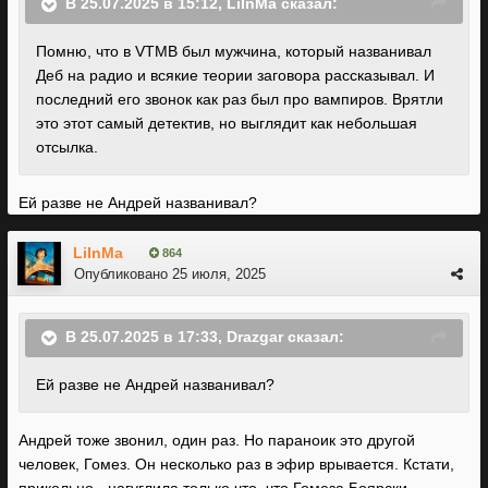
В 25.07.2025 в 15:12,
LiInMa
сказал:
Помню, что в VTMB был мужчина, который названивал
Деб на радио и всякие теории заговора рассказывал. И
последний его звонок как раз был про вампиров. Врятли
это этот самый детектив, но выглядит как небольшая
отсылка.
Ей разве не Андрей названивал?
LiInMa
864
Опубликовано
25 июля, 2025
В 25.07.2025 в 17:33,
Drazgar
сказал:
Ей разве не Андрей названивал?
Андрей тоже звонил, один раз. Но параноик это другой
человек, Гомез. Он несколько раз в эфир врывается. Кстати,