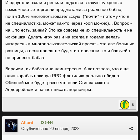
И вдруг они взяли и решили податься в какую-ту хрень с
возможностью торговли предметами за реальное бабло,
почти 100% многопользовательскую ("почти" - потому что я
не специалист хз, может как-то через кооп можно)... Вопрос -
на... то есть, зачем? Это же совсем не их специальность и не
их фишка. Делать игру раз и на всегда и годами делать
интересным многопользовательский проект - это две большие
разницы, а если проект не будет интересным, то и блокчейн
не принесет бабла.
Впрочем, их бабло мне неинтересно. А вот от того, что еще
один корабль покинул RPG-флотилию реально обидно.
Обидней мне будет разве что если Стиг завяжет с
Андеррэйлом и начнет писать порноигры...
6
Allard
6 444
Опубликовано
20 января, 2022