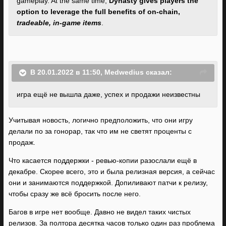
gameplay. At the same time,
Dynasty gives players the
option to leverage the full benefits of on-chain,
tradeable, in-game items
.
В 20.01.2022 в 11:50,
Medwedius
сказал:
игра ещё не вышла даже, успех и продажи неизвестны
Учитывая новость, логично предположить, что они игру
делали по за гонорар, так что им не светят проценты с
продаж.
Что касается поддержки - ревью-копии разослали ещё в
декабре. Скорее всего, это и была релизная версия, а сейчас
они и занимаются поддержкой. Допиливают патчи к релизу,
чтобы сразу же всё бросить после него.
Багов в игре нет вообще. Давно не видел таких чистых
релизов. За полтора десятка часов только один раз проблема