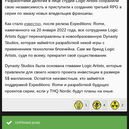
Разработчики дилогии в лице студии Logic Artists сохранили
свою независимость и приступили к созданию третьей RPG в
серии по заказу новых владельцев франшизы.
Как стало
известно
, после релиза Expeditions: Rome,
намеченного на 20 января 2022 года, все сотрудники Logic
Artists будут перенаправлены в новообразованную Dynasty
Studios, которая займётся разработкой некой игры с
применением технологии блокчейна. Сам же бренд Logic
Artists, судя по всему, прекратит своё существование.
Dynasty Studios была основана главами Logic Artists, которые
привлекли для своего нового проекта инвестиции в размере
5$ миллионов. Остаётся неизвестным, кто займётся
поддержкой Expeditions: Rome и разработкой будущих
проектов серии, если у THQ Nordic будут планы на оные.
1
4
2
UnPinned posts