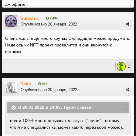
аж офигел.
Galactrix
2 494
Опубликовано
20 января, 2022
Очень жаль, еще много крутых Экспедиций можно придумать.
Надеюсь их NFT проект провалится и они вернутся к
истокам.
1
Doka
935
Опубликовано
20 января, 2022
В 20.01.2022 в 14:09,
Tayon
сказал:
почти
100% многопользовательскую ("почти" - потом
у
что я не специалист хз, может как-то через кооп
можно
)..
.