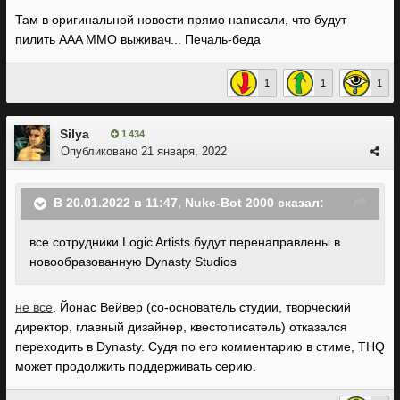
Там в оригинальной новости прямо написали, что будут
пилить AAA MMO выживач... Печаль-беда
1
1
1
Silya
1 434
Опубликовано
21 января, 2022
В 20.01.2022 в 11:47,
Nuke-Bot 2000
сказал:
все сотрудники Logic Artists будут перенаправлены в
новообразованную Dynasty Studios
не все
. Йонас Вейвер (со-основатель студии, творческий
директор, главный дизайнер, квестописатель) отказался
переходить в Dynasty. Судя по его комментарию в стиме, THQ
может продолжить поддерживать серию.