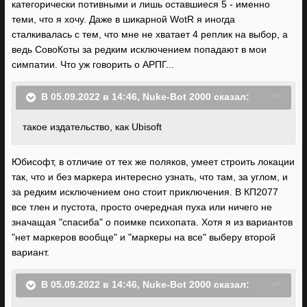
категорически потивными и лишь оставшиеся 5 - именно
теми, что я хочу. Даже в шикарной WotR я иногда
сталкивалась с тем, что мне не хватает 4 реплик на выбор, а
ведь СовоКоты за редким исключением попадают в мои
симпатии. Что уж говорить о АРПГ...
В 05.09.2022 в 14:46,
Nuke-Bot 2000
сказал:
такое издательство, как Ubisoft
Юбисофт, в отличие от тех же поляков, умеет строить локации
так, что и без маркера интересно узнать, что там, за углом, и
за редким исключением оно стоит приключения. В КП2077
все тлен и пустота, просто очередная пуха или ничего не
значащая "спасиба" о поимке психопата. Хотя я из вариантов
"нет маркеров вообще" и "маркеры на все" выберу второй
вариант.
В 05.09.2022 в 14:46,
Nuke-Bot 2000
сказал: