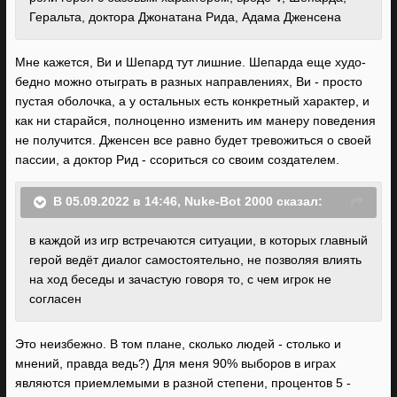
Геральта, доктора Джонатана Рида, Адама Дженсена
Мне кажется, Ви и Шепард тут лишние. Шепарда еще худо-
бедно можно отыграть в разных направлениях, Ви - просто
пустая оболочка, а у остальных есть конкретный характер, и
как ни старайся, полноценно изменить им манеру поведения
не получится. Дженсен все равно будет тревожиться о своей
пассии, а доктор Рид - ссориться со своим создателем.
В 05.09.2022 в 14:46,
Nuke-Bot 2000
сказал:
в каждой из игр встречаются ситуации, в которых главный
герой ведёт диалог самостоятельно, не позволяя влиять
на ход беседы и зачастую говоря то, с чем игрок не
согласен
Это неизбежно. В том плане, сколько людей - столько и
мнений, правда ведь?) Для меня 90% выборов в играх
являются приемлемыми в разной степени, процентов 5 -