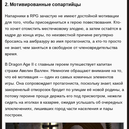
2. Мотивированные сопартийцы
Напарники в RPG зачастую не имеют достойной мотивации
для того, чтобы присоединиться к герою повествования. Кто-
то хочет отомстить местечковому злодею, а затем остаётся в
кадре до конца игры, по неизвестной причине регулярно
бросаясь на амбразуру во имя протагониста, а кто-то просто
не знает, чем заняться в свободное от членовредительства
время.
В Dragon Age II с главным героем путешествует капитан
стражи Авелин Валлен. Немногие обращают внимание на то,
что её мотивация — один из самых комичных элементов
игры. Она сопровождает протагониста, поскольку знает, какой
закоренелый отморозок бродит по улицам её новой родины, а
потому героине проще держать его под присмотром, нежели
сидеть на иголках в казарме, ожидая услышать об очередных
злоключениях, лишивших город части населения и пары
построек.