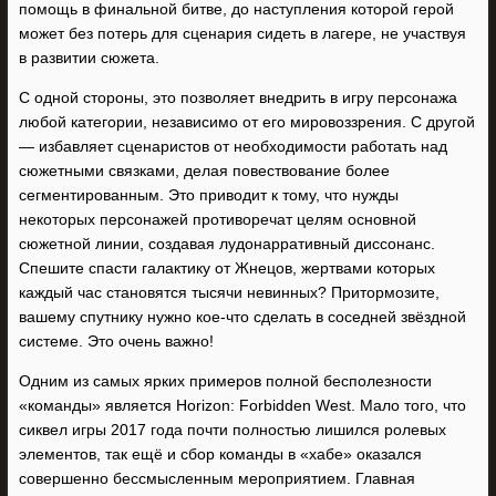
помощь в финальной битве, до наступления которой герой
может без потерь для сценария сидеть в лагере, не участвуя
в развитии сюжета.
С одной стороны, это позволяет внедрить в игру персонажа
любой категории, независимо от его мировоззрения. С другой
— избавляет сценаристов от необходимости работать над
сюжетными связками, делая повествование более
сегментированным. Это приводит к тому, что нужды
некоторых персонажей противоречат целям основной
сюжетной линии, создавая лудонарративный диссонанс.
Спешите спасти галактику от Жнецов, жертвами которых
каждый час становятся тысячи невинных? Притормозите,
вашему спутнику нужно кое-что сделать в соседней звёздной
системе. Это очень важно!
Одним из самых ярких примеров полной бесполезности
«команды» является Horizon: Forbidden West. Мало того, что
сиквел игры 2017 года почти полностью лишился ролевых
элементов, так ещё и сбор команды в «хабе» оказался
совершенно бессмысленным мероприятием. Главная