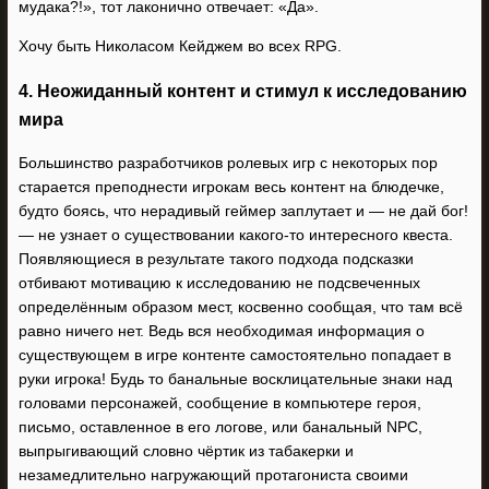
мудака?!», тот лаконично отвечает: «Да».
Хочу быть Николасом Кейджем во всех RPG.
4. Неожиданный контент и стимул к исследованию
мира
Большинство разработчиков ролевых игр с некоторых пор
старается преподнести игрокам весь контент на блюдечке,
будто боясь, что нерадивый геймер заплутает и — не дай бог!
— не узнает о существовании какого-то интересного квеста.
Появляющиеся в результате такого подхода подсказки
отбивают мотивацию к исследованию не подсвеченных
определённым образом мест, косвенно сообщая, что там всё
равно ничего нет. Ведь вся необходимая информация о
существующем в игре контенте самостоятельно попадает в
руки игрока! Будь то банальные восклицательные знаки над
головами персонажей, сообщение в компьютере героя,
письмо, оставленное в его логове, или банальный NPC,
выпрыгивающий словно чёртик из табакерки и
незамедлительно нагружающий протагониста своими