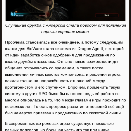
Случайная дружба с Андерсом стала поводом для появления
парочки хороших мемов.
Проблема становилась всё очевиднее, а потому следующим
шагом для BioWare стала система из Dragon Age II, в которой
от идеи заработка очков одобрения для продвижения по
шкале дружбы отказались. Отныне новые возможности для
общения открывались со временем, а также после
выполнения личных квестов компаньона, и решения игрока
влияли только на напряжённость отношений между
протагонистом и его спутником. Впрочем, применить такую
систему в других RPG было бы сложнее, ведь её работа во
многом опиралась на то, что между главами игры проходит по
несколько лет. То есть прогресс развития отношений всё ещё
был намертво привязан к продвижению по сюжетной линии.
В современных же ролевых играх существует несколько
разных подходов, но большая часть игр так или иначе