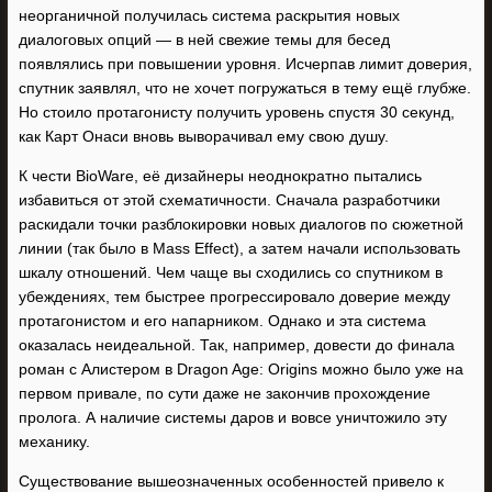
неорганичной получилась система раскрытия новых
диалоговых опций — в ней свежие темы для бесед
появлялись при повышении уровня. Исчерпав лимит доверия,
спутник заявлял, что не хочет погружаться в тему ещё глубже.
Но стоило протагонисту получить уровень спустя 30 секунд,
как Карт Онаси вновь выворачивал ему свою душу.
К чести BioWare, её дизайнеры неоднократно пытались
избавиться от этой схематичности. Сначала разработчики
раскидали точки разблокировки новых диалогов по сюжетной
линии (так было в Mass Effect), а затем начали использовать
шкалу отношений. Чем чаще вы сходились со спутником в
убеждениях, тем быстрее прогрессировало доверие между
протагонистом и его напарником. Однако и эта система
оказалась неидеальной. Так, например, довести до финала
роман с Алистером в Dragon Age: Origins можно было уже на
первом привале, по сути даже не закончив прохождение
пролога. А наличие системы даров и вовсе уничтожило эту
механику.
Существование вышеозначенных особенностей привело к