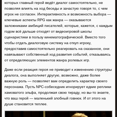
которых главный герой ведёт диалог самостоятельно, не
позволяя влиять на ход беседы и зачастую говоря то, с чем
игрок не согласен. Интерактивность и возможность выбора —
ключевые аспекты RPG как жанра — оказываются
заложниками амбиций писателей, которые, кажется, с каждым
годом всё дальше отходят от видеоигровой школы
сценаристики в пользу кинематографической. Вместо того
чтобы отдать диалоговую систему на откуп игроку,
предоставив самостоятельно реагировать на сказанное, они
навязывают собственный ход развития событий, отказываясь
от определяющих элементов жанра ролевых игр.
Даже если реакция героя не приводит к изменению структуры
диалога, она выполняет другую, возможно, даже более
важную роль — позволяет вам определить характер своего
персонажа. Пусть NPC-собеседник игнорирует едкие реплики
хамоватого эльфа, продолжая свою тираду, но вы-то знаете,
что ваш герой — маленький злобный говнюк. И от этого на
душе становится теплее.