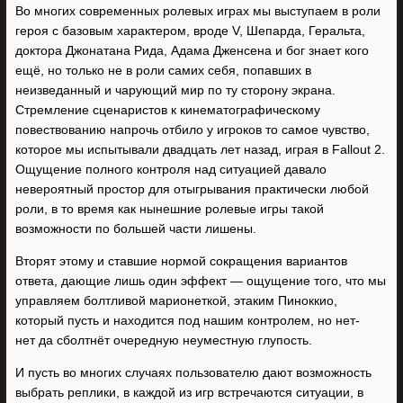
Во многих современных ролевых играх мы выступаем в роли
героя с базовым характером, вроде V, Шепарда, Геральта,
доктора Джонатана Рида, Адама Дженсена и бог знает кого
ещё, но только не в роли самих себя, попавших в
неизведанный и чарующий мир по ту сторону экрана.
Стремление сценаристов к кинематографическому
повествованию напрочь отбило у игроков то самое чувство,
которое мы испытывали двадцать лет назад, играя в Fallout 2.
Ощущение полного контроля над ситуацией давало
невероятный простор для отыгрывания практически любой
роли, в то время как нынешние ролевые игры такой
возможности по большей части лишены.
Вторят этому и ставшие нормой сокращения вариантов
ответа, дающие лишь один эффект — ощущение того, что мы
управляем болтливой марионеткой, этаким Пиноккио,
который пусть и находится под нашим контролем, но нет-
нет да сболтнёт очередную неуместную глупость.
И пусть во многих случаях пользователю дают возможность
выбрать реплики, в каждой из игр встречаются ситуации, в