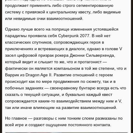
продолжает применять либо строго сегментированную
систему с привязкой к центральному квесту, либо видимые
или невидимые очки взаимоотношений.
Однако лучше всего на поприще изменения устоявшейся
парадигмы проявила себя Cyberpunk 2077. В ней нет
классических спутников, сопровождающих героя в
приключениях и встревающих в диалоги, однако в голове V
засел цифровой призрак рокера Джонни Сильверхенда,
который видит и слышит то же, что и протагонист —
фактически он является компаньоном в той же степени, что и
Варрик из Dragon Age II. Развитие отношений с героем
происходит как по мере продвижения по сюжету, так и в
побочных заданиях — своенравному бунтарю всегда есть что
сказать о текущей ситуации, и буквально каждый квест
сопровождается каким-то взаимодействием между ним и V,
так или иначе влияющим на развитие взаимоотношений.
Но главное — разговоры с ним тонким слоем размазаны по
всей игре и создают ощущение постоянного контакта.