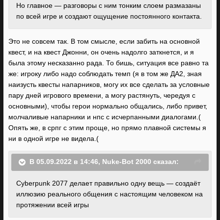
Но главное — разговоры с ним тонким слоем размазаны
по всей игре и создают ощущение постоянного контакта.
Это не совсем так. В том смысле, если забить на основной
квест, и на квест Джонни, он очень надолго заткнется, и я
была этому несказанно рада. То бишь, ситуация все равно та
же: игроку либо надо соблюдать темп (я в том же ДА2, зная
наизусть квесты напарников, могу их все сделать за условные
пару дней игрового времени, а могу растянуть, чередуя с
основными), чтобы герои нормально общались, либо привет,
молчаливые напарники и нпс с исчерпанными диалогами.(
Опять же, в српг с этим проще, но прямо плавной системы я
ни в одной игре не видела.(
В 05.09.2022 в 14:46,
Nuke-Bot 2000
сказал:
Cyberpunk 2077 делает правильно одну вещь — создаёт
иллюзию реального общения с настоящим человеком на
протяжении всей игры