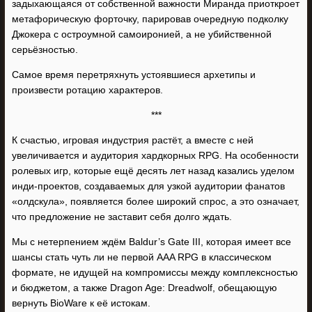
задыхающаяся от собственной важности Миранда приоткроет
метафорическую форточку, парировав очередную подколку
Джокера с остроумной самоиронией, а не убийственной
серьёзностью.
Самое время перетряхнуть устоявшиеся архетипы и
произвести ротацию характеров.
***
К счастью, игровая индустрия растёт, а вместе с ней
увеличивается и аудитория хардкорных RPG. На особенности
ролевых игр, которые ещё десять лет назад казались уделом
инди-проектов, создаваемых для узкой аудитории фанатов
«олдскула», появляется более широкий спрос, а это означает,
что предложение не заставит себя долго ждать.
Мы с нетерпением ждём Baldur’s Gate III, которая имеет все
шансы стать чуть ли не первой AAA RPG в классическом
формате, не идущей на компромиссы между комплексностью
и бюджетом, а также Dragon Age: Dreadwolf, обещающую
вернуть BioWare к её истокам.