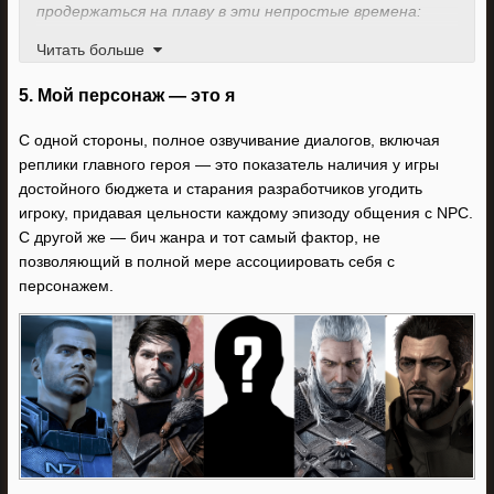
продержаться на плаву в эти непростые времена:
Читать больше
Сбер: 2202 2018 4150 6187
Tinkoff: 5536 9139 0209 8496
5. Мой персонаж — это я
Подписка
Boosty
С одной стороны, полное озвучивание диалогов, включая
реплики главного героя — это показатель наличия у игры
достойного бюджета и старания разработчиков угодить
игроку, придавая цельности каждому эпизоду общения с NPC.
С другой же — бич жанра и тот самый фактор, не
позволяющий в полной мере ассоциировать себя с
персонажем.