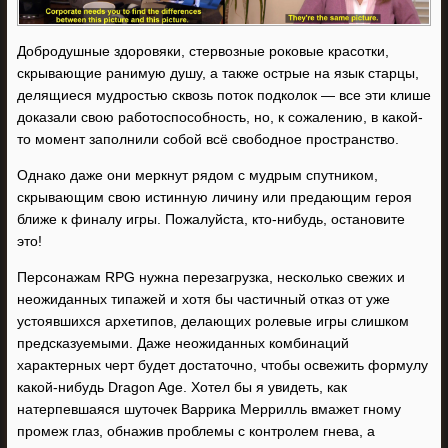
Добродушные здоровяки, стервозные роковые красотки,
скрывающие ранимую душу, а также острые на язык старцы,
делящиеся мудростью сквозь поток подколок — все эти клише
доказали свою работоспособность, но, к сожалению, в какой-
то момент заполнили собой всё свободное пространство.
Однако даже они меркнут рядом с мудрым спутником,
скрывающим свою истинную личину или предающим героя
ближе к финалу игры. Пожалуйста, кто-нибудь, остановите
это!
Персонажам RPG нужна перезагрузка, несколько свежих и
неожиданных типажей и хотя бы частичный отказ от уже
устоявшихся архетипов, делающих ролевые игры слишком
предсказуемыми. Даже неожиданных комбинаций
характерных черт будет достаточно, чтобы освежить формулу
какой-нибудь Dragon Age. Хотел бы я увидеть, как
натерпевшаяся шуточек Варрика Меррилль вмажет гному
промеж глаз, обнажив проблемы с контролем гнева, а