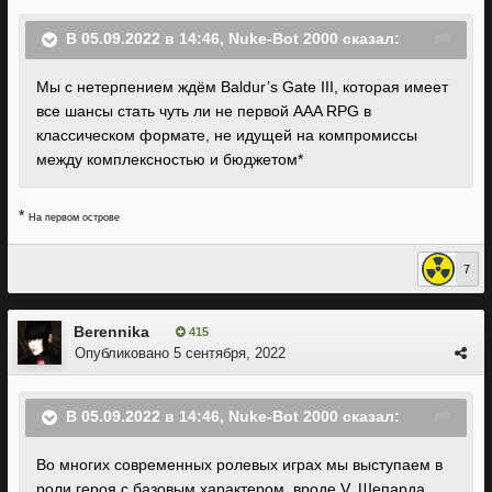
В 05.09.2022 в 14:46,
Nuke-Bot 2000
сказал:
Мы с нетерпением ждём Baldur’s Gate III, которая имеет
все шансы стать чуть ли не первой AAA RPG в
классическом формате, не идущей на компромиссы
между комплексностью и бюджетом*
*
На первом острове
7
Berennika
415
Опубликовано
5 сентября, 2022
В 05.09.2022 в 14:46,
Nuke-Bot 2000
сказал:
Во многих современных ролевых играх мы выступаем в
роли героя с базовым характером, вроде V, Шепарда,