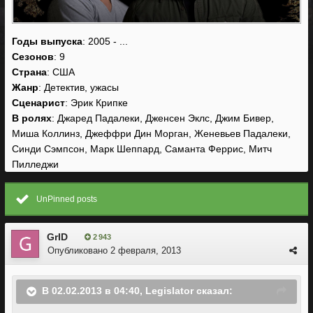
Годы выпуска
: 2005 - ...
Сезонов
: 9
Страна
: США
Жанр
: Детектив, ужасы
Сценарист
: Эрик Крипке
В ролях
: Джаред Падалеки, Дженсен Эклс, Джим Бивер,
Миша Коллинз, Джеффри Дин Морган, Женевьев Падалеки,
Синди Сэмпсон, Марк Шеппард, Саманта Феррис, Митч
Пилледжи
UnPinned posts
GrID
2 943
Опубликовано
2 февраля, 2013
В 02.02.2013 в 04:40, Legislator сказал: