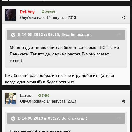
Del-Vey
34 654
Опубликовано
14 августа, 2013
В 14.08.2013 в 09:16, Ewallie сказал:
Меня радует появление любимого со времен БСГ Тамо
Пеникета. Так что да, сериал растет. В моих глазах
точно)
Ему бы ещё разнообразия в свою игру добавить (а то он
везде одинаковый) и будет отлично.
Larus
7 486
Опубликовано
14 августа, 2013
В 14.08.2013 в 09:27, Sord сказал:
Появление? А в новом сезоне?